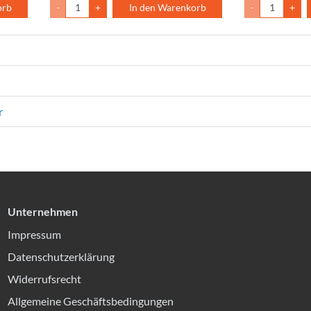
orb
-
+
In den Warenkorb
-
+
r
Unternehmen
Impressum
Datenschutzerklärung
Widerrufsrecht
Allgemeine Geschäftsbedingungen