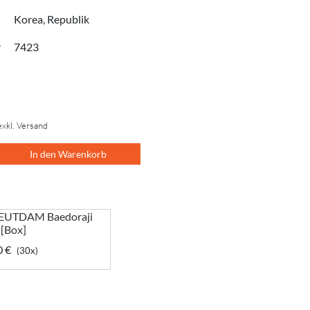
Korea, Republik
r
7423
exkl. Versand
In den Warenkorb
EUTDAM Baedoraji
 [Box]
0 €
(30x)