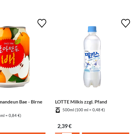
andeun Bae - Birne
LOTTE Milkis zzgl. Pfand
500ml (100 ml = 0,48 €)
ml = 0,84 €)
2,39 €