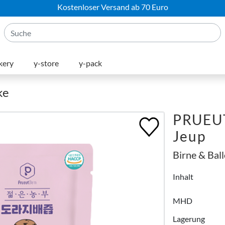
Kostenloser Versand ab 70 Euro
kery
y-store
y-pack
ke
PRUEU
Jeup
Birne & Bal
Inhalt
MHD
Lagerung