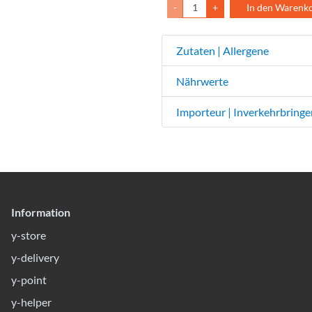
-
+
In den Warenk
Zutaten | Allergene
Nährwerte
Importeur | Inverkehrbringe
Information
y-store
y-delivery
y-point
y-helper