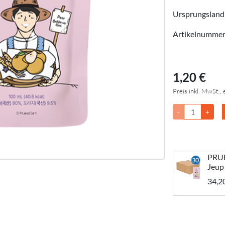
Ursprungsland
Artikelnumme
1,20 €
Preis inkl. MwSt., 
-
+
PRU
Jeup
34,2