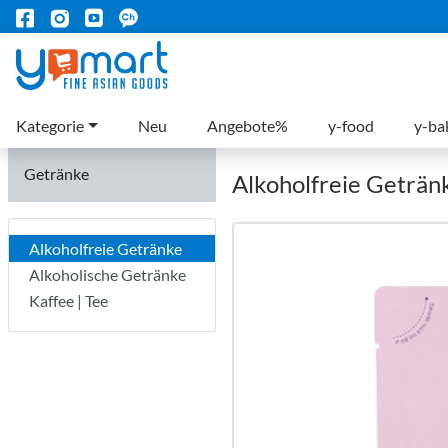
Kategorie
Neu
Angebote%
y-food
y-ba
Getränke
Alkoholfreie Geträn
Alkoholfreie Getränke
Alkoholische Getränke
Kaffee | Tee