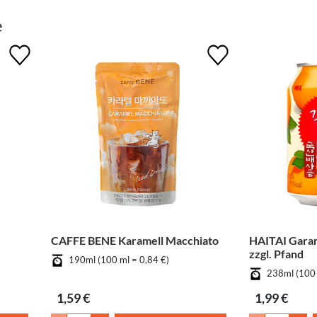
e
CAFFE BENE Karamell Macchiato
HAITAI Garam
zzgl. Pfand
190ml (100 ml = 0,84 €)
238ml (100 
1,59 €
1,99 €