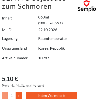
zum Schmoren
860ml
Inhalt
(100 ml = 0,59 €)
MHD
22.10.2026
Lagerung
Raumtemperatur
Ursprungsland
Korea, Republik
Artikelnummer
10987
5,10 €
Preis inkl. MwSt., exkl. Versand
-
+
In den Warenkorb