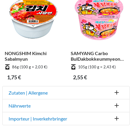
NONGSHIM Kimchi
SAMYANG Carbo
Sabalmyun
BulDakbokkeummyeon
Big Cup
86g (100 g = 2,03 €)
105g (100 g = 2,43 €)
1,75 €
2,55 €
Zutaten | Allergene
Nährwerte
Importeur | Inverkehrbringer