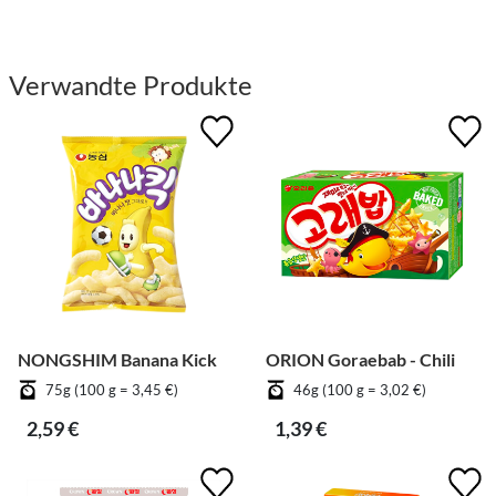
Verwandte Produkte
NONGSHIM Banana Kick
ORION Goraebab - Chili
75g (100 g = 3,45 €)
46g (100 g = 3,02 €)
2,59 €
1,39 €