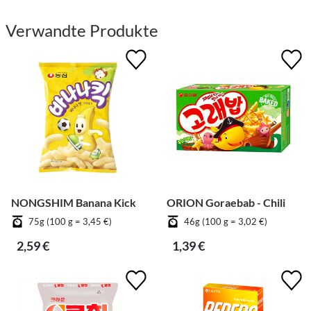
Verwandte Produkte
NONGSHIM Banana Kick
ORION Goraebab - Chili
75g (100 g = 3,45 €)
46g (100 g = 3,02 €)
2,59 €
1,39 €