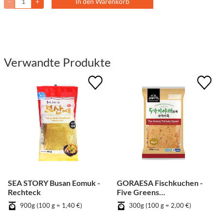
-
+
In den Warenkorb
Verwandte Produkte
SEA STORY Busan Eomuk -
GORAESA Fischkuchen -
Rechteck
Five Greens
Fischfrikadelle
900g (100 g = 1,40 €)
300g (100 g = 2,00 €)
quadratisch