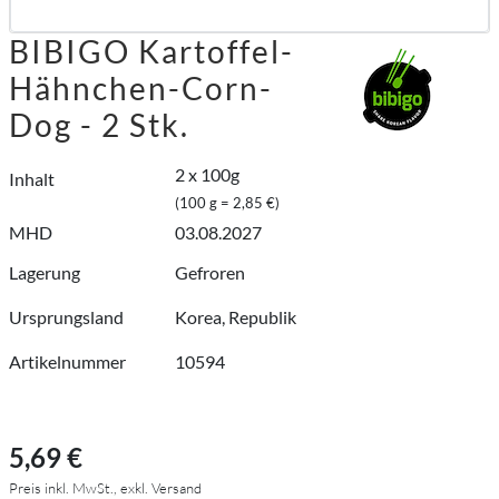
BIBIGO Kartoffel-
Hähnchen-Corn-
Dog - 2 Stk.
2 x 100g
Inhalt
(100 g = 2,85 €)
MHD
03.08.2027
Lagerung
Gefroren
Ursprungsland
Korea, Republik
Artikelnummer
10594
5,69 €
Preis inkl. MwSt., exkl. Versand