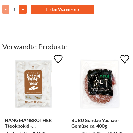
-
+
In den Warenkorb
Verwandte Produkte
NANGMANBROTHER
BUBU Sundae Yachae -
Tteokbokki -
Gemüse ca. 400g
Weizenkuchen