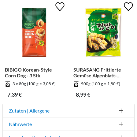
BIBIGO Korean-Style
SURASANG Frittierte
Corn Dog - 3 Stk.
Gemüse Algenblatt-
Röllchen
3 x 80g (100 g = 3,08 €)
500g (100 g = 1,80 €)
7,39 €
8,99 €
Zutaten | Allergene
Nährwerte