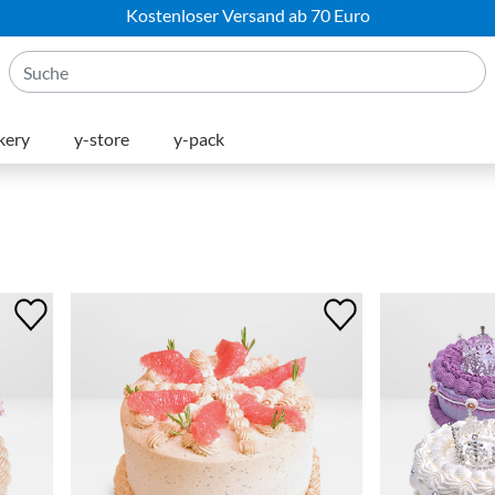
Kostenloser Versand ab 70 Euro
kery
y-store
y-pack