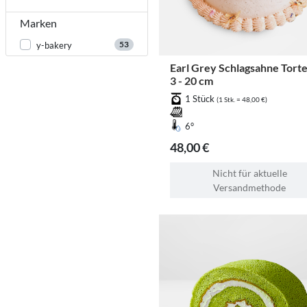
Marken
53
y-bakery
Earl Grey Schlagsahne Torte
3 - 20 cm
1 Stück
(1 Stk. = 48,00 €)
6°
48,00 €
Nicht für aktuelle
Versandmethode