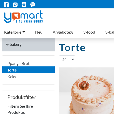
Kategorie
Neu
Angebote%
y-food
y-ba
Torte
y-bakery
Ppang - Brot
Torte
Keks
Produktfilter
Filtern Sie Ihre
Produkte.