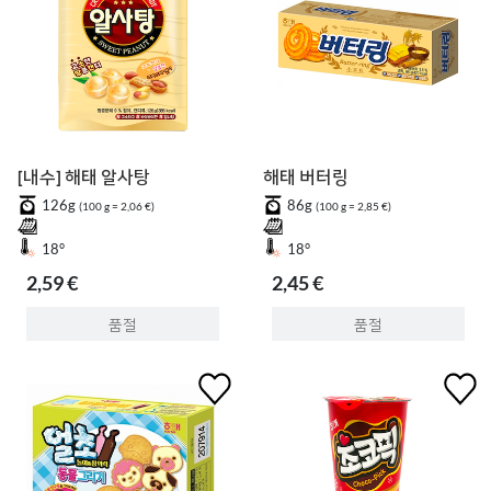
[내수] 해태 알사탕
해태 버터링
126g
86g
(100 g = 2,06 €)
(100 g = 2,85 €)
18°
18°
2,59 €
2,45 €
품절
품절