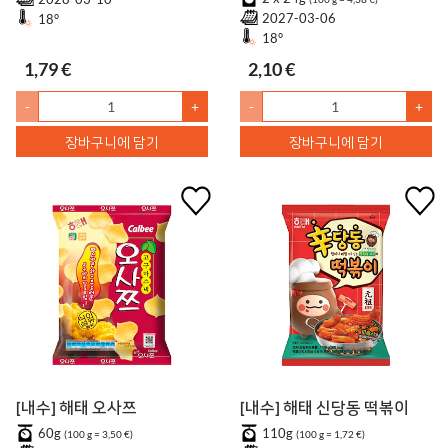
2027-03-06
18°
18°
1,79 €
2,10 €
-
+
-
+
장바구니에 담기
장바구니에 담기
[내수] 해태 오사쯔
[내수] 해태 신당동 떡볶이
60g
110g
(100 g = 3,50 €)
(100 g = 1,72 €)