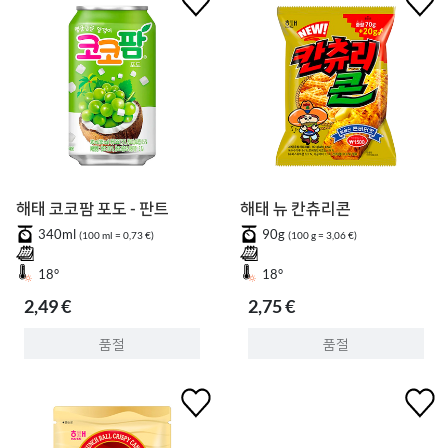
해태 코코팜 포도 - 판트
해태 뉴 칸츄리콘
340ml
90g
(100 ml = 0,73 €)
(100 g = 3,06 €)
18°
18°
2,49 €
2,75 €
품절
품절