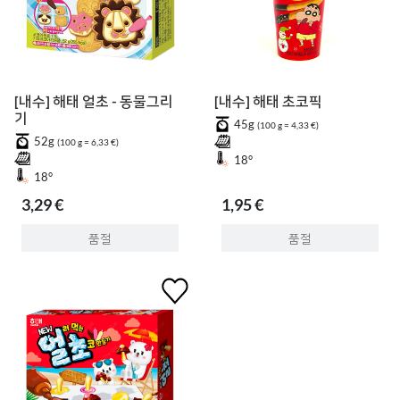
[내수] 해태 얼초 - 동물그리
[내수] 해태 초코픽
기
45g
(100 g = 4,33 €)
52g
(100 g = 6,33 €)
18°
18°
3,29 €
1,95 €
품절
품절