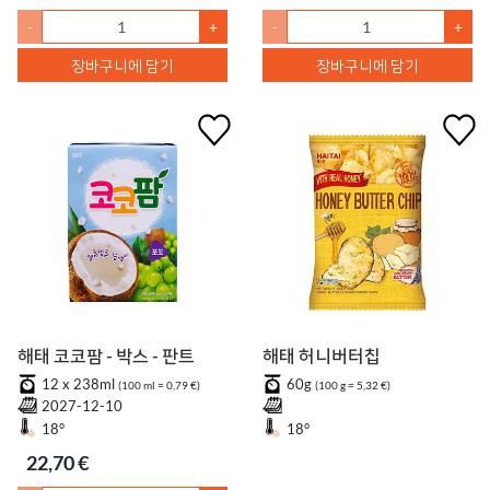
-
+
-
+
장바구니에 담기
장바구니에 담기
해태 코코팜 - 박스 - 판트
해태 허니버터칩
12 x 238ml
60g
(100 ml = 0,79 €)
(100 g = 5,32 €)
2027-12-10
18°
18°
22,70 €