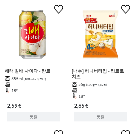
해태 갈배 사이다 - 판트
[내수] 허니버터칩 - 콰트로
치즈
355ml
(100 ml = 0,73 €)
55g
(100 g = 4,82 €)
18°
18°
2,59 €
2,65 €
품절
품절