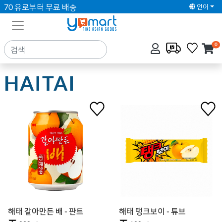
70 유로부터 무료 배송
언어
0
HAITAI
해태 갈아만든 배 - 판트
해태 탱크보이 - 튜브