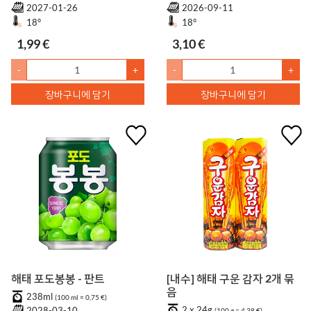
2027-01-26
2026-09-11
18°
18°
1,99 €
3,10 €
-
+
-
+
장바구니에 담기
장바구니에 담기
해태 포도봉봉 - 판트
[내수] 해태 구운 감자 2개 묶
음
238ml
(100 ml = 0,75 €)
2 x 24g
2028-03-10
(100 g = 4,38 €)