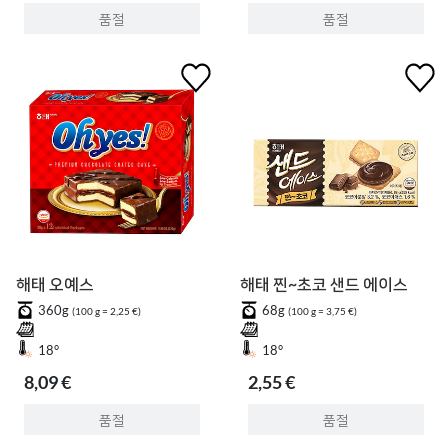
품절
품절
해태 오예스
해태 찐~초코 샌드 에이스
360g
68g
(100 g = 2,25 €)
(100 g = 3,75 €)
18°
18°
8,09 €
2,55 €
품절
품절