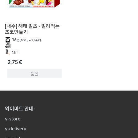
[내수] 해태 얼초 - 얼려먹는
초코만들기
36g
(100 g = 7,64 €)
18°
2,75 €
품절
와이마트 안내:
y-store
y-delivery