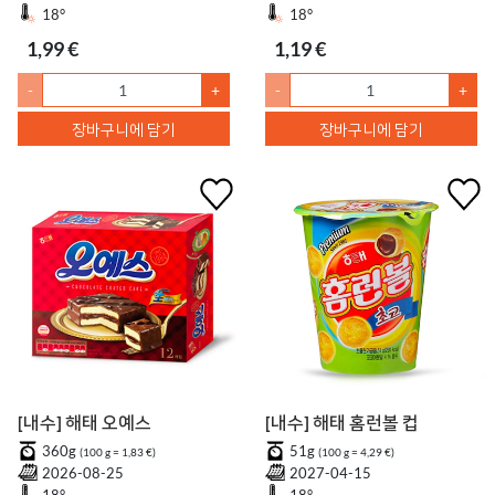
18°
18°
1,99 €
1,19 €
-
+
-
+
장바구니에 담기
장바구니에 담기
[내수] 해태 오예스
[내수] 해태 홈런볼 컵
360g
51g
(100 g = 1,83 €)
(100 g = 4,29 €)
2026-08-25
2027-04-15