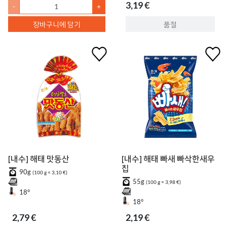
3,19 €
-
+
장바구니에 담기
품절
[내수] 해태 맛동산
[내수] 해태 빠새 빠삭한새우
칩
90g
(100 g = 3,10 €)
55g
(100 g = 3,98 €)
18°
18°
2,79 €
2,19 €