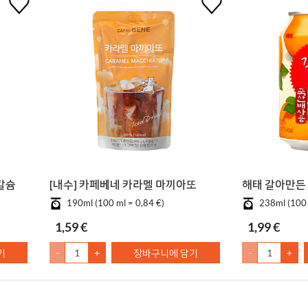
칼슘
[내수] 카페베네 카라멜 마끼아또
해태 갈아만든 
190ml (100 ml = 0,84 €)
238ml (100 
1,59 €
1,99 €
기
-
+
장바구니에 담기
-
+