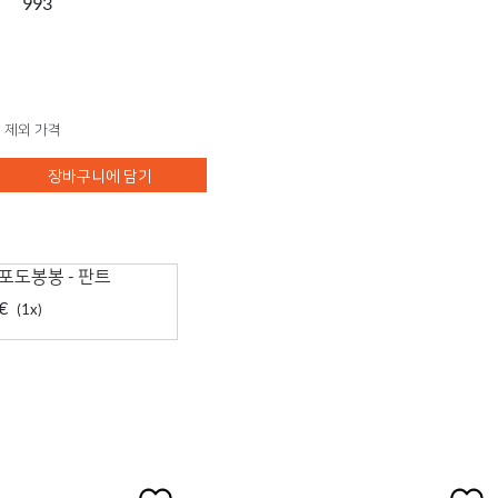
993
 제외 가격
장바구니에 담기
포도봉봉 - 판트
€
(1x)