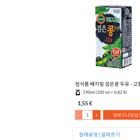
정식품 베지밀 검은콩 두유 - 고
190ml (100 ml = 0,82 €)
1,55 €
-
+
장바구니에 담
원재료명 | 알레르기