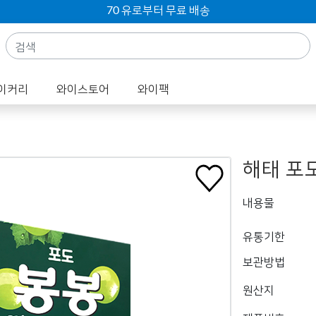
70 유로부터 무료 배송
이커리
와이스토어
와이팩
해태 포도
내용물
유통기한
보관방법
원산지