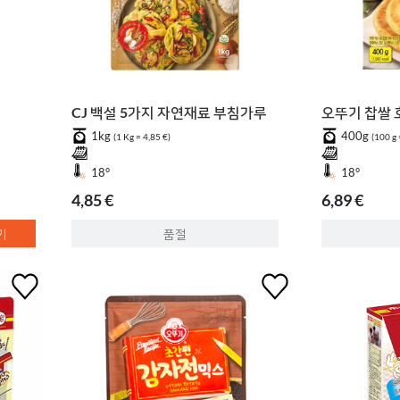
CJ 백설 5가지 자연재료 부침가루
오뚜기 찹쌀 
1kg
400g
(1 Kg = 4,85 €)
(100 g 
18°
18°
4,85 €
6,89 €
기
품절