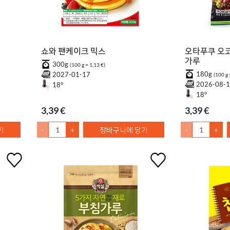
쇼와 팬케이크 믹스
오타푸쿠 오코
가루
300g
(100 g = 1,13 €)
180g
2027-01-17
(100 g 
2026-08-
18°
18°
3,39 €
3,39 €
기
-
+
장바구니에 담기
-
+