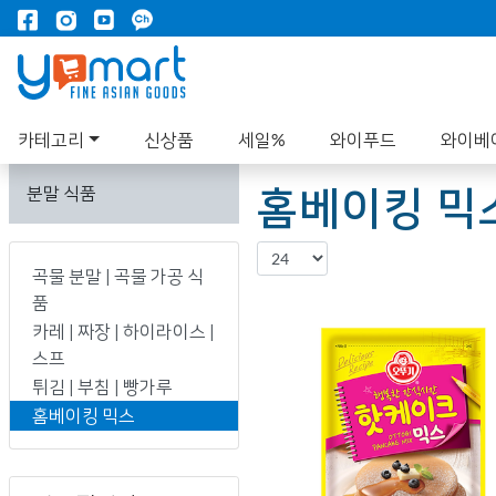
카테고리
신상품
세일%
와이푸드
와이베
홈베이킹 믹
분말 식품
곡물 분말 | 곡물 가공 식
품
카레 | 짜장 | 하이라이스 |
스프
튀김 | 부침 | 빵가루
홈베이킹 믹스