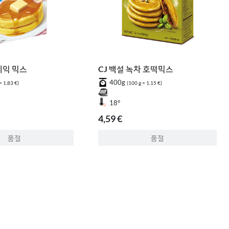
케익 믹스
CJ 백설 녹차 호떡믹스
400g
= 1,83 €)
(100 g = 1,15 €)
18°
4,59 €
품절
품절