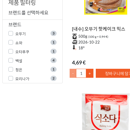
제품 필터링
브랜드를 선택하세요
브랜드
[내수] 오뚜기 핫케이크 믹스
3
오뚜기
500g
(100 g = 0,94 €)
2026-10-22
1
쇼와
18°
1
오타푸쿠
4
백설
4,69 €
1
청은
-
+
장바구니에 담
2
모리나가