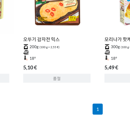
오뚜기 감자전 믹스
모리나가 핫
200g
300g
(100 g = 2,55 €)
(100 g 
18°
18°
5,10 €
5,49 €
품절
1