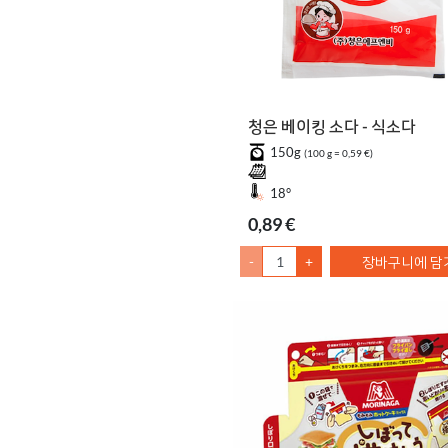
청은 베이킹 소다 - 식소다
150g
(100 g = 0,59 €)
18°
0,89 €
-
+
장바구니에 담