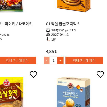
노미야키 / 타코야키
CJ 백설 찹쌀호떡믹스
400g
(100 g = 1,21 €)
2027-04-13
= 1,88 €)
15
18°
4,85 €
장바구니에 담기
-
+
장바구니에 담기