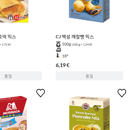
호떡 믹스
CJ 백설 깨찰빵 믹스
500g
= 1,72 €)
(100 g = 1,24 €)
18°
6,19 €
품절
품절