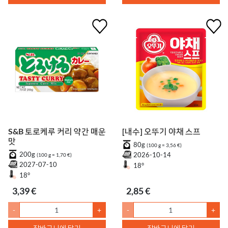
S&B 토로케루 커리 약간 매운
[내수] 오뚜기 야채 스프
맛
80g
(100 g = 3,56 €)
200g
2026-10-14
(100 g = 1,70 €)
2027-07-10
18°
18°
3,39 €
2,85 €
-
+
-
+
장바구니에 담기
장바구니에 담기