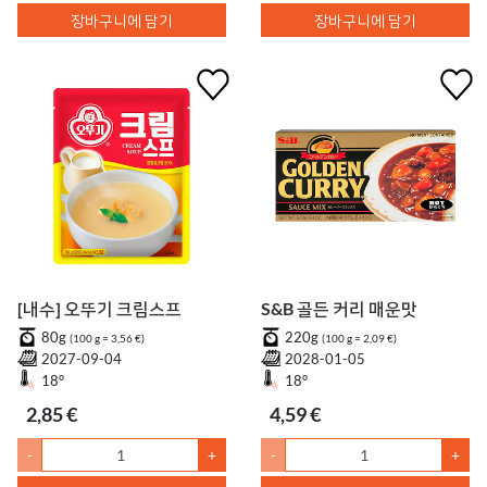
장바구니에 담기
장바구니에 담기
[내수] 오뚜기 크림스프
S&B 골든 커리 매운맛
80g
220g
(100 g = 3,56 €)
(100 g = 2,09 €)
2027-09-04
2028-01-05
18°
18°
2,85 €
4,59 €
-
+
-
+