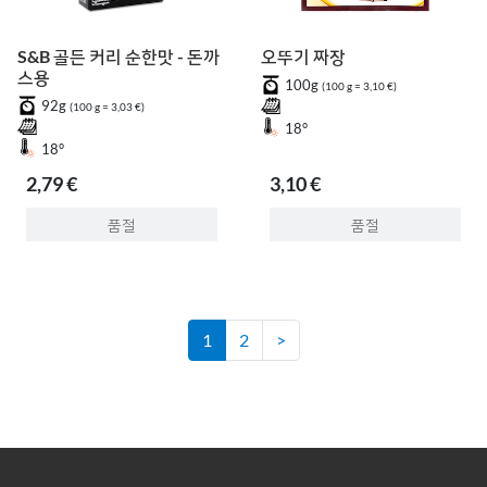
S&B 골든 커리 순한맛 - 돈까
오뚜기 짜장
스용
100g
(100 g = 3,10 €)
92g
(100 g = 3,03 €)
18°
18°
2,79 €
3,10 €
품절
품절
1
2
>