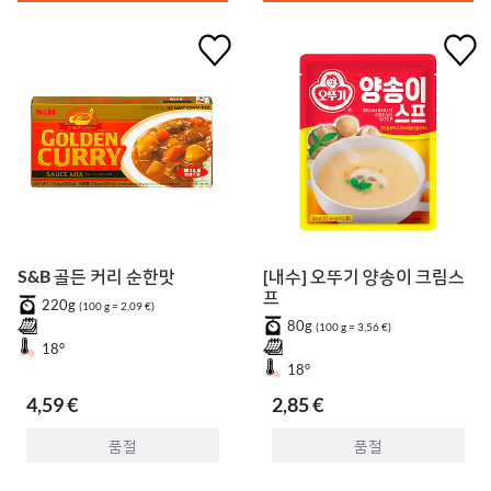
S&B 골든 커리 순한맛
[내수] 오뚜기 양송이 크림스
프
220g
(100 g = 2,09 €)
80g
(100 g = 3,56 €)
18°
18°
4,59 €
2,85 €
품절
품절