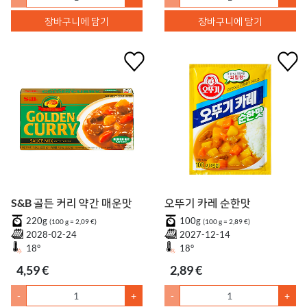
장바구니에 담기
장바구니에 담기
S&B 골든 커리 약간 매운맛
오뚜기 카레 순한맛
220g
100g
(100 g = 2,09 €)
(100 g = 2,89 €)
2028-02-24
2027-12-14
18°
18°
4,59 €
2,89 €
-
+
-
+