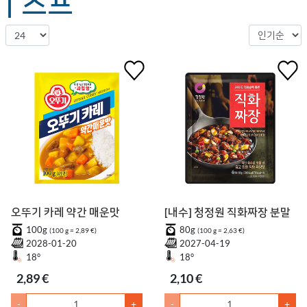
| 스프
오뚜기 카레 약간 매운맛
[내수] 청정원 직화짜장 분말
100g
80g
(100 g = 2,89 €)
(100 g = 2,63 €)
2028-01-20
2027-04-19
18°
18°
2,89 €
2,10 €
-
+
-
+