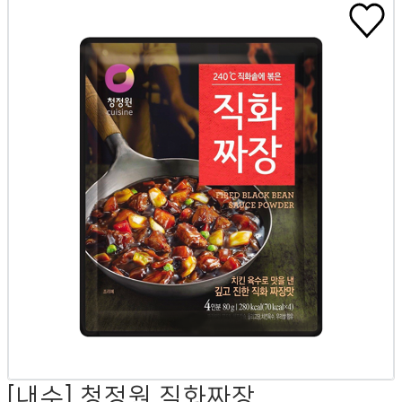
[내수] 청정원 직화짜장