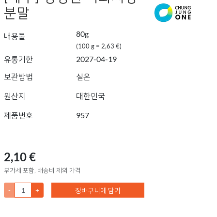
분말
80g
내용물
(100 g = 2,63 €)
유통기한
2027-04-19
보관방법
실온
원산지
대한민국
제품번호
957
2,10 €
부가세 포함, 배송비 제외 가격
-
+
장바구니에 담기