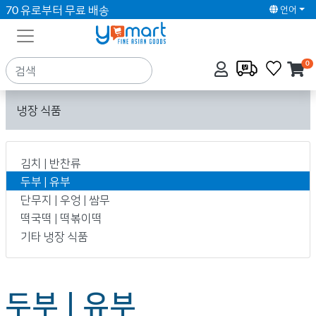
70 유로부터 무료 배송
언어
0
냉장 식품
김치 | 반찬류
두부 | 유부
단무지 | 우엉 | 쌈무
떡국떡 | 떡볶이떡
기타 냉장 식품
두부 | 유부