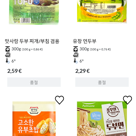
맛사랑 두부 찌개/부침 겸용
유창 연두부
300g
300g
(100 g = 0,86 €)
(100 g = 0,76 €)
6°
6°
2,59 €
2,29 €
품절
품절