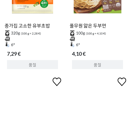
종가집 고소한 유부초밥
풀무원 얇은 두부면
320g
100g
(100 g = 2,28 €)
(100 g = 4,10 €)
6°
6°
7,29 €
4,10 €
품절
품절