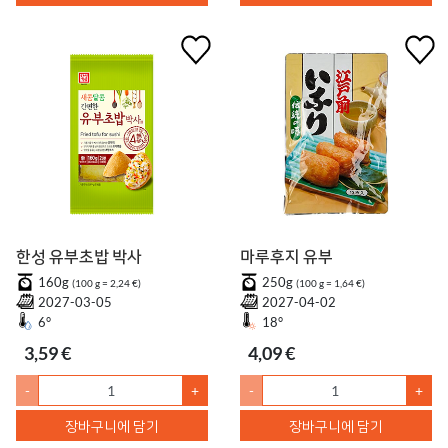
한성 유부초밥 박사
마루후지 유부
160g
250g
(100 g = 2,24 €)
(100 g = 1,64 €)
2027-03-05
2027-04-02
6°
18°
3,59 €
4,09 €
-
+
-
+
장바구니에 담기
장바구니에 담기