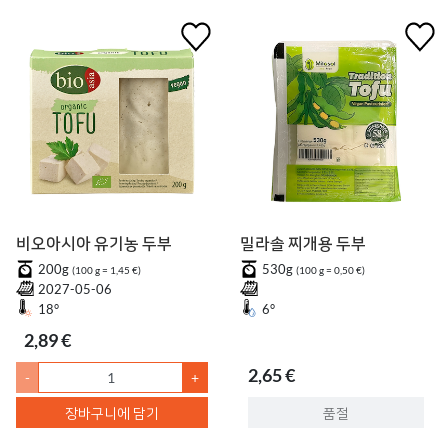
비오아시아 유기농 두부
밀라솔 찌개용 두부
200g
530g
(100 g = 1,45 €)
(100 g = 0,50 €)
2027-05-06
18°
6°
2,89 €
2,65 €
-
+
장바구니에 담기
품절