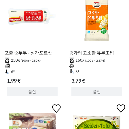
포츈 순두부 - 싱가포르산
종가집 고소한 유부초밥
250g
160g
(100 g = 0,80 €)
(100 g = 2,37 €)
6°
6°
1,99 €
3,79 €
품절
품절