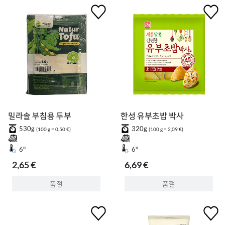
밀라솔 부침용 두부
한성 유부초밥 박사
530g
320g
(100 g = 0,50 €)
(100 g = 2,09 €)
6°
6°
2,65 €
6,69 €
품절
품절