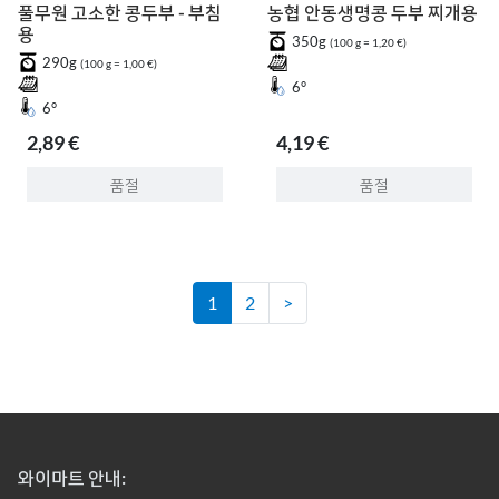
풀무원 고소한 콩두부 - 부침
농협 안동생명콩 두부 찌개용
용
350g
(100 g = 1,20 €)
290g
(100 g = 1,00 €)
6°
6°
2,89 €
4,19 €
품절
품절
1
2
>
와이마트 안내: