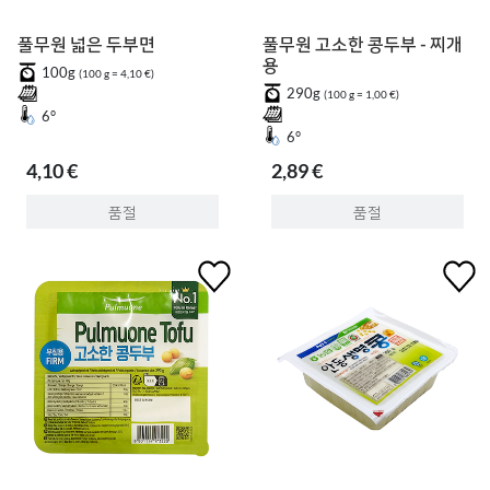
풀무원 넓은 두부면
풀무원 고소한 콩두부 - 찌개
용
100g
(100 g = 4,10 €)
290g
(100 g = 1,00 €)
6°
6°
4,10 €
2,89 €
품절
품절