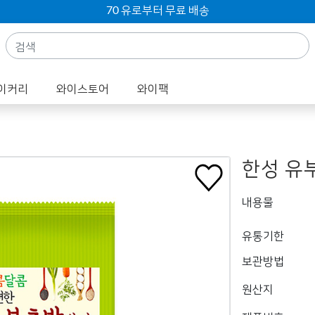
70 유로부터 무료 배송
이커리
와이스토어
와이팩
한성 유
내용물
유통기한
보관방법
원산지