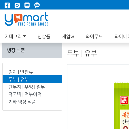
카테고리
신상품
세일%
와이푸드
와이베
냉장 식품
두부 | 유부
김치 | 반찬류
두부 | 유부
단무지 | 우엉 | 쌈무
떡국떡 | 떡볶이떡
기타 냉장 식품