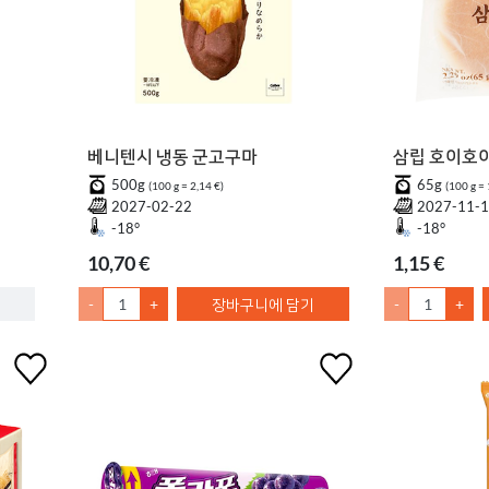
베니텐시 냉동 군고구마
삼립 호이호
500g
65g
(100 g = 2,14 €)
(100 g = 
2027-02-22
2027-11-
-18°
-18°
10,70 €
1,15 €
-
+
장바구니에 담기
-
+