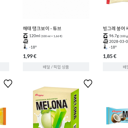
해태 탱크보이 - 튜브
빙그레 붕어
120ml
96.7g
(100 ml = 1,66 €)
(100 g
2028-03-
-18°
-18°
1,99 €
1,85 €
배달 / 픽업 상품
배