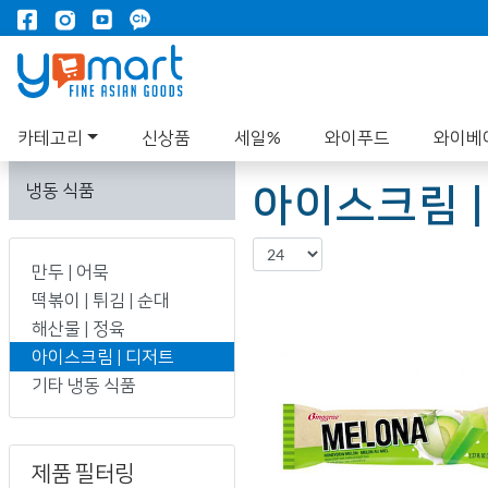
카테고리
신상품
세일%
와이푸드
와이베
아이스크림 |
냉동 식품
만두 | 어묵
떡볶이 | 튀김 | 순대
해산물 | 정육
아이스크림 | 디저트
기타 냉동 식품
제품 필터링