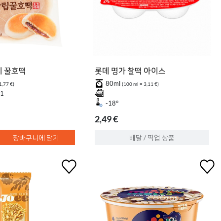
이 꿀호떡
롯데 명가 찰떡 아이스
80ml
1,77 €)
(100 ml = 3,11 €)
11
-18°
2,49 €
장바구니에 담기
배달 / 픽업 상품