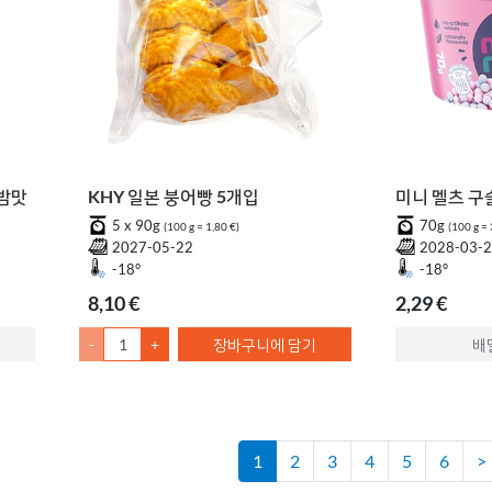
 밤맛
KHY 일본 붕어빵 5개입
미니 멜츠 구
5 x 90g
70g
(100 g = 1,80 €)
(100 g = 
2027-05-22
2028-03-
-18°
-18°
8,10 €
2,29 €
-
+
장바구니에 담기
배
1
2
3
4
5
6
>