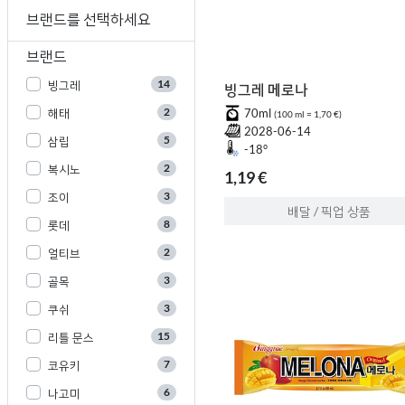
브랜드를 선택하세요
브랜드
14
빙그레
빙그레 메로나
2
해태
70ml
(100 ml = 1,70 €)
2028-06-14
5
삼립
-18°
2
복시노
1,19 €
3
조이
배달 / 픽업 상품
8
롯데
2
얼티브
3
골목
3
쿠쉬
15
리틀 문스
7
코유키
6
나고미