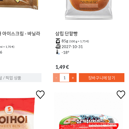
 아이스크림 - 바닐라
삼립 단팥빵
85g
(100 g = 1,75 €)
2027-10-31
ml = 1,70 €)
16
-18°
1,49 €
달 / 픽업 상품
-
+
장바구니에 담기