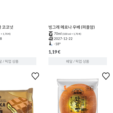
나 코코넛
빙그레 메로나 우베 (퍼플얌)
70ml
 = 1,70 €)
(100 ml = 1,70 €)
18
2027-12-22
-18°
1,19 €
달 / 픽업 상품
배달 / 픽업 상품