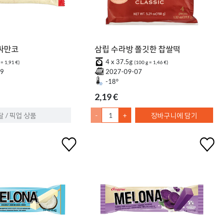
 싸만코
삼립 수라방 쫄깃한 찹쌀떡
4 x 37.5g
 = 1,91 €)
(100 g = 1,46 €)
09
2027-09-07
-18°
2,19 €
달 / 픽업 상품
-
+
장바구니에 담기