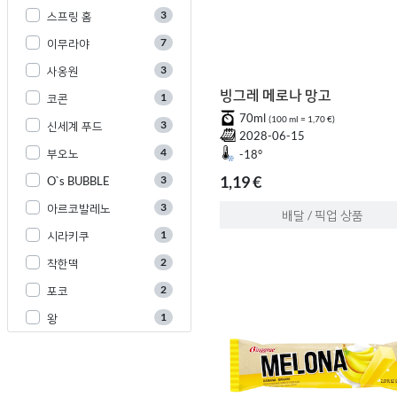
3
스프링 홈
7
이무라야
3
사옹원
빙그레 메로나 망고
1
코콘
70ml
(100 ml = 1,70 €)
3
신세계 푸드
2028-06-15
4
부오노
-18°
1,19 €
3
O`s BUBBLE
3
아르코발레노
배달 / 픽업 상품
1
시라키쿠
2
착한떡
2
포코
1
왕