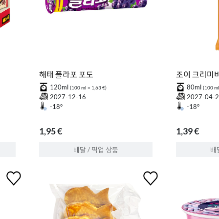
해태 폴라포 포도
조이 크리미바
120ml
80ml
(100 ml = 1,63 €)
(100 ml
2027-12-16
2027-04-
-18°
-18°
1,95 €
1,39 €
배달 / 픽업 상품
배