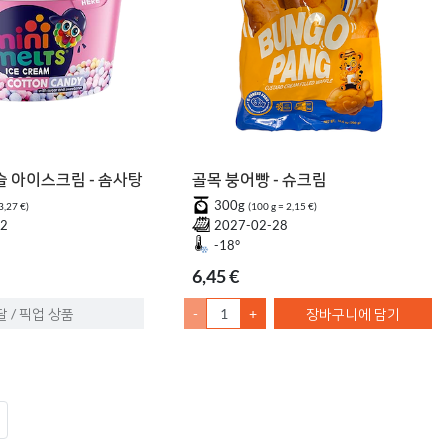
슬 아이스크림 - 솜사탕
골목 붕어빵 - 슈크림
300g
3,27 €)
(100 g = 2,15 €)
22
2027-02-28
-18°
6,45 €
달 / 픽업 상품
-
+
장바구니에 담기