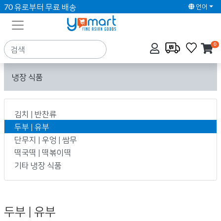
70 유로부터 무료 배송
언어
0
냉장 식품
김치 | 반찬류
두부 | 유부
단무지 | 우엉 | 쌈무
떡국떡 | 떡볶이떡
기타 냉장 식품
두부 | 유부