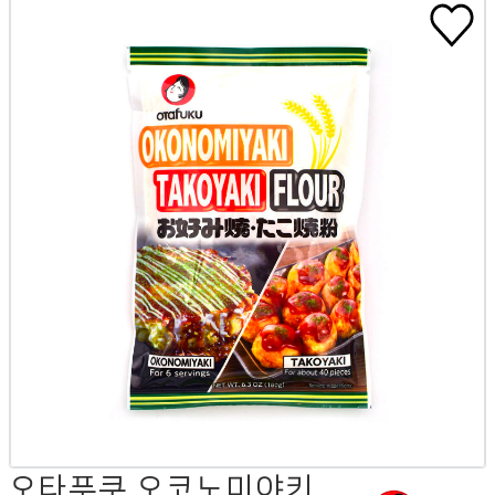
오타푸쿠 오코노미야키