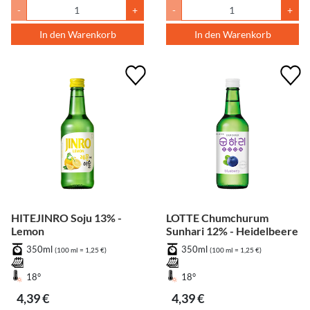
-
+
-
+
In den Warenkorb
In den Warenkorb
HITEJINRO Soju 13% -
LOTTE Chumchurum
Lemon
Sunhari 12% - Heidelbeere
350ml
350ml
(100 ml = 1,25 €)
(100 ml = 1,25 €)
18°
18°
4,39 €
4,39 €