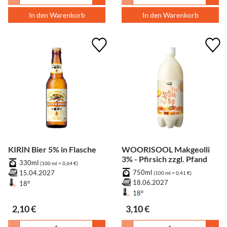
In den Warenkorb
In den Warenkorb
KIRIN Bier 5% in Flasche
WOORISOOL Makgeolli
3% - Pfirsich zzgl. Pfand
330ml
(100 ml = 0,64 €)
750ml
15.04.2027
(100 ml = 0,41 €)
18.06.2027
18°
18°
2,10 €
3,10 €