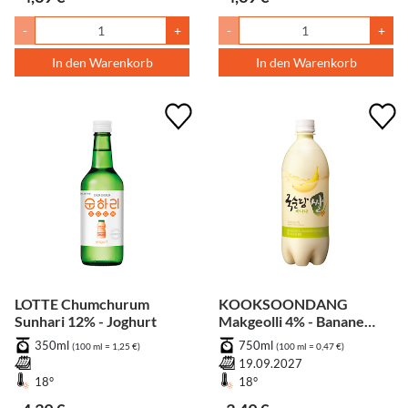
-
+
-
+
In den Warenkorb
In den Warenkorb
LOTTE Chumchurum
KOOKSOONDANG
Sunhari 12% - Joghurt
Makgeolli 4% - Banane
zzgl. Pfand
350ml
750ml
(100 ml = 1,25 €)
(100 ml = 0,47 €)
19.09.2027
18°
18°