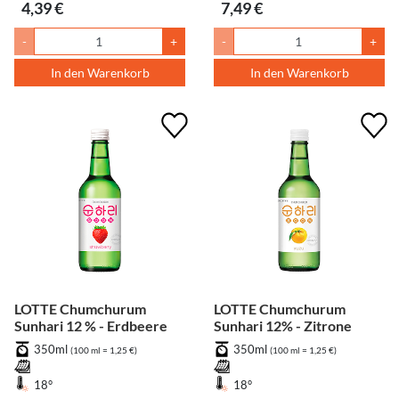
4,39 €
7,49 €
-
+
-
+
In den Warenkorb
In den Warenkorb
LOTTE Chumchurum
LOTTE Chumchurum
Sunhari 12 % - Erdbeere
Sunhari 12% - Zitrone
350ml
350ml
(100 ml = 1,25 €)
(100 ml = 1,25 €)
18°
18°