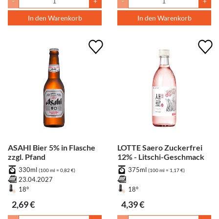
-
+
-
+
In den Warenkorb
In den Warenkorb
ASAHI Bier 5% in Flasche
LOTTE Saero Zuckerfrei
zzgl. Pfand
12% - Litschi-Geschmack
330ml
375ml
(100 ml = 0,82 €)
(100 ml = 1,17 €)
23.04.2027
18°
18°
2,69 €
4,39 €