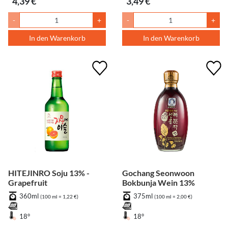
4,39 €
3,49 €
-
+
-
+
In den Warenkorb
In den Warenkorb
HITEJINRO Soju 13% -
Gochang Seonwoon
Grapefruit
Bokbunja Wein 13%
360ml
375ml
(100 ml = 1,22 €)
(100 ml = 2,00 €)
18°
18°