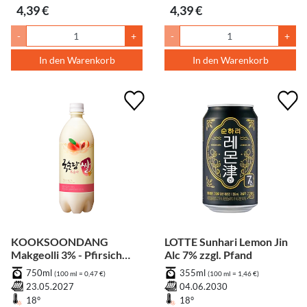
4,39 €
4,39 €
-
+
-
+
In den Warenkorb
In den Warenkorb
KOOKSOONDANG
LOTTE Sunhari Lemon Jin
Makgeolli 3% - Pfirsich
Alc 7% zzgl. Pfand
zzgl. Pfand
750ml
355ml
(100 ml = 0,47 €)
(100 ml = 1,46 €)
23.05.2027
04.06.2030
18°
18°