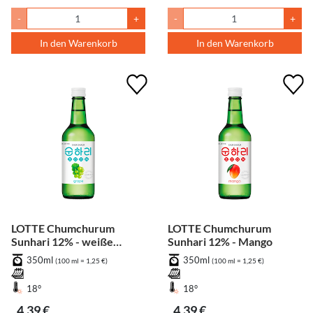
-
+
-
+
In den Warenkorb
In den Warenkorb
LOTTE Chumchurum
LOTTE Chumchurum
Sunhari 12% - weiße
Sunhari 12% - Mango
Traube
350ml
350ml
(100 ml = 1,25 €)
(100 ml = 1,25 €)
18°
18°
4,39 €
4,39 €