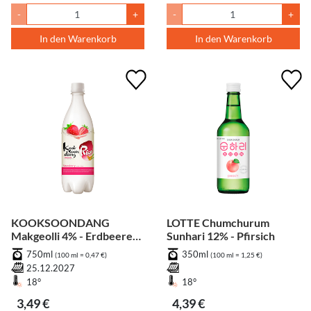
-
+
-
+
In den Warenkorb
In den Warenkorb
KOOKSOONDANG
LOTTE Chumchurum
Makgeolli 4% - Erdbeere
Sunhari 12% - Pfirsich
zzgl. Pfand
750ml
350ml
(100 ml = 0,47 €)
(100 ml = 1,25 €)
25.12.2027
18°
18°
3,49 €
4,39 €