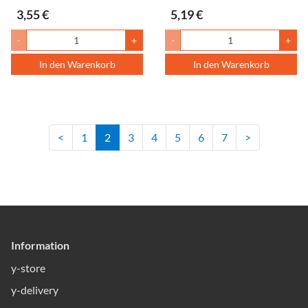
3,55 €
5,19 €
-
+
-
+
In den Warenkorb
In den Warenkorb
<
1
2
3
4
5
6
7
>
Information
y-store
y-delivery