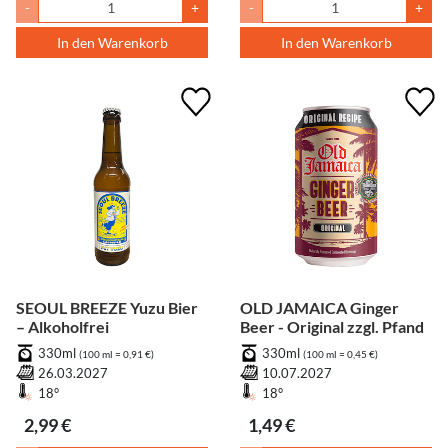
-
+
-
+
In den Warenkorb
In den Warenkorb
SEOUL BREEZE Yuzu Bier
OLD JAMAICA Ginger
– Alkoholfrei
Beer - Original zzgl. Pfand
330ml
330ml
(100 ml = 0,91 €)
(100 ml = 0,45 €)
26.03.2027
10.07.2027
18°
18°
2,99 €
1,49 €