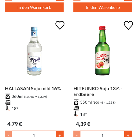
In den Warenkorb
In den Warenkorb
HALLASAN Soju mild 16%
HITEJINRO Soju 13% -
Erdbeere
360ml
(100 ml = 1,33 €)
350ml
(100 ml = 1,25 €)
18°
18°
4,79 €
4,39 €
-
+
-
+