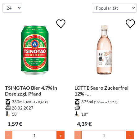
TSINGTAO Bier 4,7% in
LOTTE Saero Zuckerfrei
Dose zzgl. Pfand
12% -
Aprikosengeschmack
330ml
375ml
(100 ml = 0,48 €)
(100 ml = 1,17 €)
28.02.2027
18°
18°
1,59 €
4,39 €
-
+
-
+