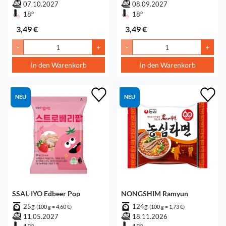
07.10.2027
08.09.2027
18°
18°
3,49 €
3,49 €
-
+
-
+
In den Warenkorb
In den Warenkorb
NEU
NEU
SSAL-IYO Edbeer Pop
NONGSHIM Ramyun
25g
124g
(100 g = 4,60 €)
(100 g = 1,73 €)
11.05.2027
18.11.2026