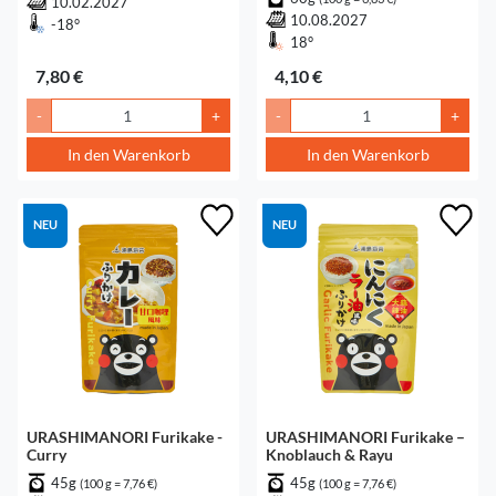
10.02.2027
10.08.2027
-18°
18°
7,80 €
4,10 €
-
+
-
+
In den Warenkorb
In den Warenkorb
NEU
NEU
URASHIMANORI Furikake -
URASHIMANORI Furikake –
Curry
Knoblauch & Rayu
45g
45g
(100 g = 7,76 €)
(100 g = 7,76 €)