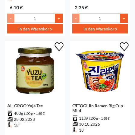
6,10 €
2,35 €
-
+
-
+
In den Warenkorb
In den Warenkorb
ALLGROO Yuja Tee
OTTOGI Jin Ramen Big Cup -
Mild
400g
(100 g = 1,65 €)
110g
(100 g = 1,68 €)
28.02.2028
30.10.2026
18°
18°