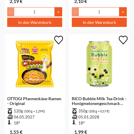
2,19 €
2,10 €
-
+
-
+
In den Warenkorb
In den Warenkorb
OTTOGI Pfannenkäse-Ramen
RICO Bubble Milk Tea Drink -
- Original
Honigmelonengeschmack
zzgl. Pfand
120g
350g
(100 g = 1,29 €)
(100 g = 0,57 €)
06.05.2027
05.01.2028
18°
18°
1,55 €
1,99 €