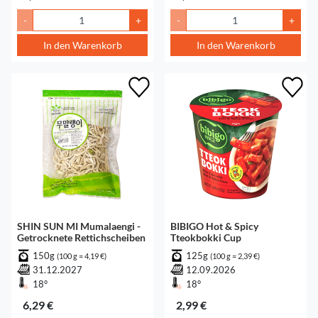
-
+
-
+
In den Warenkorb
In den Warenkorb
SHIN SUN MI Mumalaengi -
BIBIGO Hot & Spicy
Getrocknete Rettichscheiben
Tteokbokki Cup
150g
125g
(100 g = 4,19 €)
(100 g = 2,39 €)
31.12.2027
12.09.2026
18°
18°
6,29 €
2,99 €