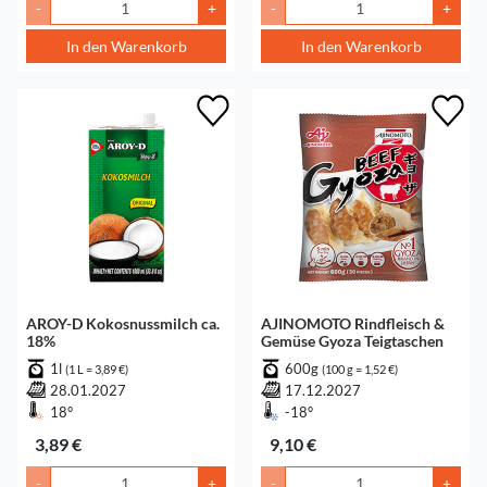
-
+
-
+
In den Warenkorb
In den Warenkorb
AROY-D Kokosnussmilch ca.
AJINOMOTO Rindfleisch &
18%
Gemüse Gyoza Teigtaschen
1l
600g
(1 L = 3,89 €)
(100 g = 1,52 €)
28.01.2027
17.12.2027
18°
-18°
3,89 €
9,10 €
-
+
-
+