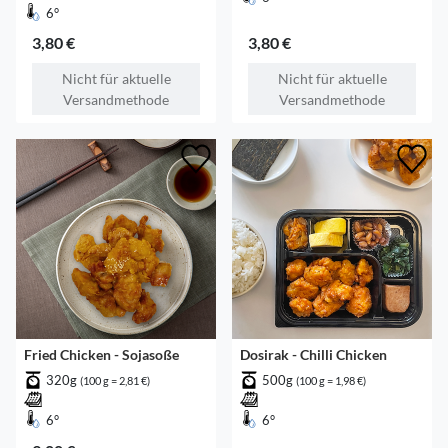
6°
3,80 €
3,80 €
Nicht für aktuelle
Nicht für aktuelle
Versandmethode
Versandmethode
Fried Chicken - Sojasoße
Dosirak - Chilli Chicken
320g
500g
(100 g = 2,81 €)
(100 g = 1,98 €)
6°
6°