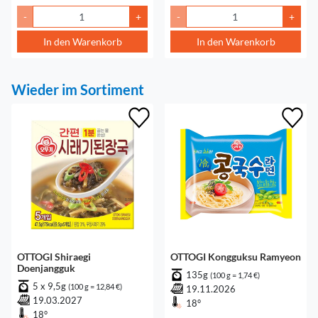
-
+
-
+
In den Warenkorb
In den Warenkorb
Wieder im Sortiment
OTTOGI Shiraegi
OTTOGI Kongguksu Ramyeon
Doenjangguk
135g
(100 g = 1,74 €)
5 x 9,5g
(100 g = 12,84 €)
19.11.2026
19.03.2027
18°
18°