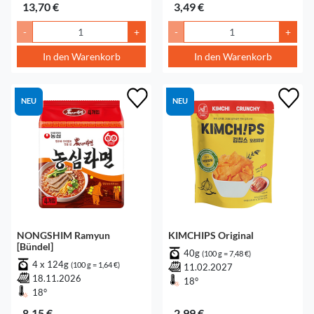
13,70 €
3,49 €
-
+
-
+
In den Warenkorb
In den Warenkorb
NEU
NEU
NONGSHIM Ramyun
KIMCHIPS Original
[Bündel]
40g
(100 g = 7,48 €)
4 x 124g
(100 g = 1,64 €)
11.02.2027
18.11.2026
18°
18°
8,15 €
2,99 €