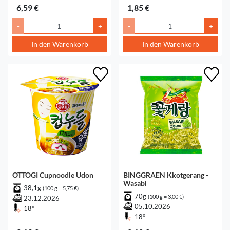
6,59 €
1,85 €
-
+
-
+
In den Warenkorb
In den Warenkorb
OTTOGI Cupnoodle Udon
BINGGRAEN Kkotgerang -
Wasabi
38,1g
(100 g = 5,75 €)
70g
(100 g = 3,00 €)
23.12.2026
05.10.2026
18°
18°