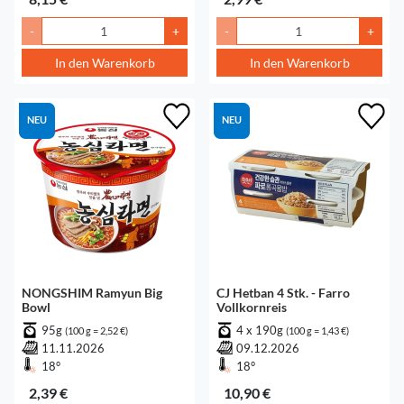
-
+
-
+
In den Warenkorb
In den Warenkorb
NEU
NEU
NONGSHIM Ramyun Big
CJ Hetban 4 Stk. - Farro
Bowl
Vollkornreis
95g
4 x 190g
(100 g = 2,52 €)
(100 g = 1,43 €)
11.11.2026
09.12.2026
18°
18°
2,39 €
10,90 €