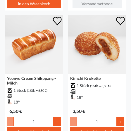
In den Warenkorb
Versandmethode
Yeonyu Cream Shikppang -
Kimchi Krokette
Milch
1 Stück
(1 Stk. = 3,50 €)
1 Stück
(1 Stk. = 6,50 €)
18°
18°
6,50 €
3,50 €
-
+
-
+