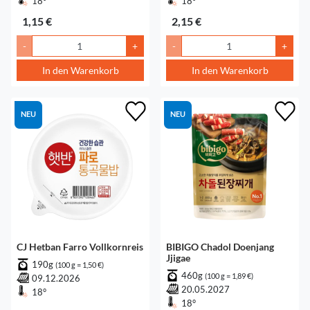
18°
18°
1,15 €
2,15 €
-
+
-
+
In den Warenkorb
In den Warenkorb
NEU
NEU
CJ Hetban Farro Vollkornreis
BIBIGO Chadol Doenjang
Jjigae
190g
(100 g = 1,50 €)
460g
(100 g = 1,89 €)
09.12.2026
20.05.2027
18°
18°