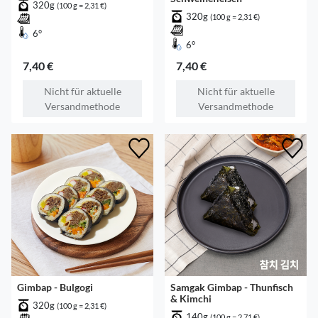
320g
(100 g = 2,31 €)
320g
(100 g = 2,31 €)
6°
6°
7,40 €
7,40 €
Nicht für aktuelle
Nicht für aktuelle
Versandmethode
Versandmethode
Gimbap - Bulgogi
Samgak Gimbap - Thunfisch
& Kimchi
320g
(100 g = 2,31 €)
140g
(100 g = 2,71 €)