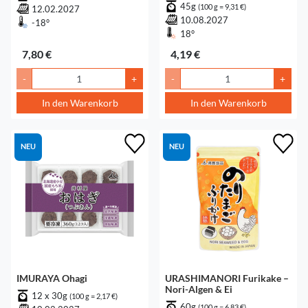
45g
(100 g = 9,31 €)
12.02.2027
10.08.2027
-18°
18°
7,80 €
4,19 €
-
+
-
+
In den Warenkorb
In den Warenkorb
NEU
NEU
IMURAYA Ohagi
URASHIMANORI Furikake –
Nori-Algen & Ei
12 x 30g
(100 g = 2,17 €)
60g
(100 g = 6,83 €)