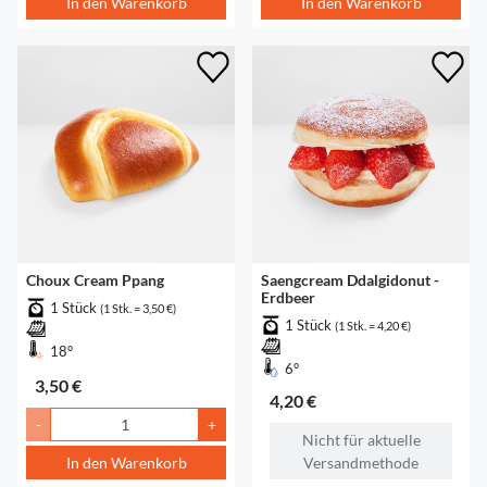
In den Warenkorb
In den Warenkorb
Choux Cream Ppang
Saengcream Ddalgidonut -
Erdbeer
1 Stück
(1 Stk. = 3,50 €)
1 Stück
(1 Stk. = 4,20 €)
18°
6°
3,50 €
4,20 €
-
+
Nicht für aktuelle
In den Warenkorb
Versandmethode