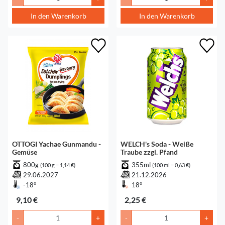
In den Warenkorb
In den Warenkorb
OTTOGI Yachae Gunmandu -
WELCH's Soda - Weiße
Gemüse
Traube zzgl. Pfand
800g
355ml
(100 g = 1,14 €)
(100 ml = 0,63 €)
29.06.2027
21.12.2026
-18°
18°
9,10 €
2,25 €
-
+
-
+