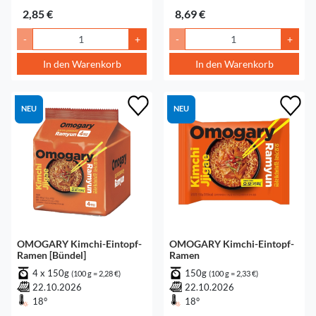
2,85 €
8,69 €
-
+
-
+
In den Warenkorb
In den Warenkorb
NEU
NEU
OMOGARY Kimchi-Eintopf-
OMOGARY Kimchi-Eintopf-
Ramen [Bündel]
Ramen
4 x 150g
150g
(100 g = 2,28 €)
(100 g = 2,33 €)
22.10.2026
22.10.2026
18°
18°