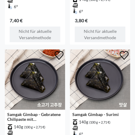
6°
6°
7,40 €
3,80 €
Nicht für aktuelle
Nicht für aktuelle
Versandmethode
Versandmethode
Samgak Gimbap - Gebratene
Samgak Gimbap - Surimi
Chilipaste mit
140g
(100 g = 2,71 €)
Rinderhackfleisch
140g
(100 g = 2,71 €)
6°