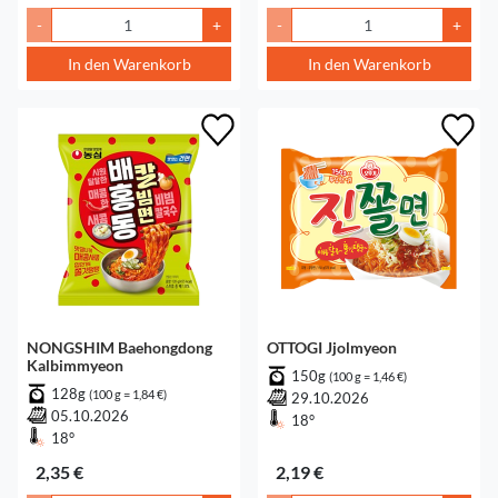
-
+
-
+
In den Warenkorb
In den Warenkorb
NONGSHIM Baehongdong
OTTOGI Jjolmyeon
Kalbimmyeon
150g
(100 g = 1,46 €)
128g
(100 g = 1,84 €)
29.10.2026
05.10.2026
18°
18°
2,35 €
2,19 €