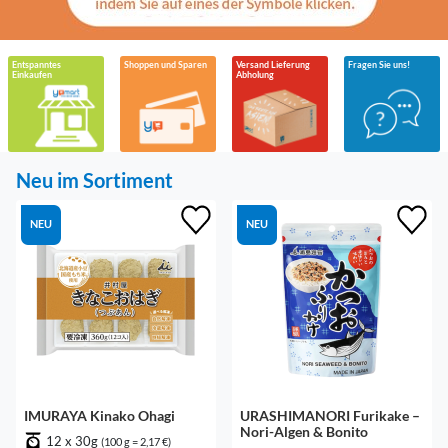
Entspanntes
Shoppen und Sparen
Versand Lieferung
Fragen Sie uns!
Einkaufen
Abholung
Neu im Sortiment
NEU
NEU
IMURAYA Kinako Ohagi
URASHIMANORI Furikake –
Nori-Algen & Bonito
12 x 30g
(100 g = 2,17 €)