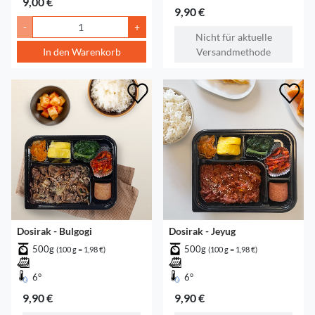
9,00 €
9,90 €
-
+
Nicht für aktuelle
In den Warenkorb
Versandmethode
Dosirak - Bulgogi
Dosirak - Jeyug
500g
500g
(100 g = 1,98 €)
(100 g = 1,98 €)
6°
6°
9,90 €
9,90 €