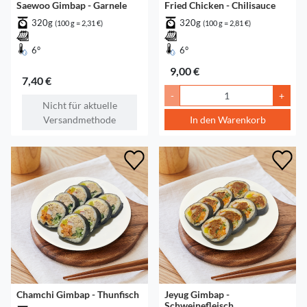
Saewoo Gimbap - Garnele
Fried Chicken - Chilisauce
320g
320g
(100 g = 2,31 €)
(100 g = 2,81 €)
6°
6°
9,00 €
7,40 €
-
+
Nicht für aktuelle
Versandmethode
In den Warenkorb
Chamchi Gimbap - Thunfisch
Jeyug Gimbap -
Schweinefleisch