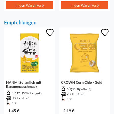
In den Warenkorb
In den Warenkorb
Empfehlungen
HANMI Sojamilch mit
CROWN Corn Chip - Gold
Bananengeschmack
60g
(100 g = 3,65 €)
190ml
(100 ml = 0,76 €)
23.10.2026
08.12.2026
18°
18°
1,45 €
2,19 €