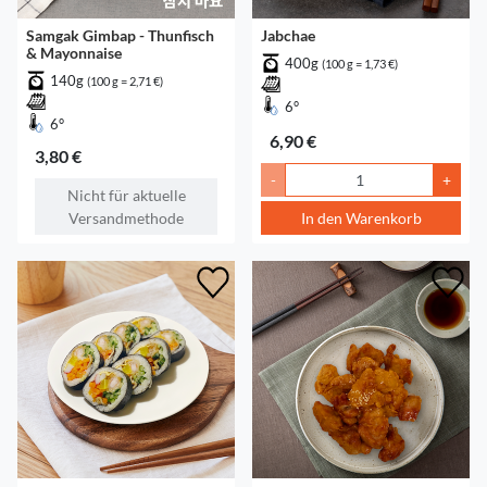
Samgak Gimbap - Thunfisch
Jabchae
& Mayonnaise
400g
(100 g = 1,73 €)
140g
(100 g = 2,71 €)
6°
6°
6,90 €
3,80 €
-
+
Nicht für aktuelle
Versandmethode
In den Warenkorb