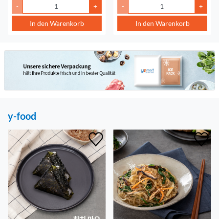
-
+
-
+
In den Warenkorb
In den Warenkorb
y-food