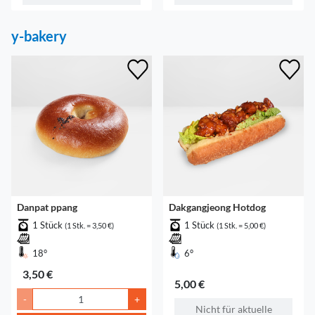
y-bakery
Danpat ppang
Dakgangjeong Hotdog
1 Stück
1 Stück
(1 Stk. = 3,50 €)
(1 Stk. = 5,00 €)
18°
6°
3,50 €
5,00 €
-
+
Nicht für aktuelle