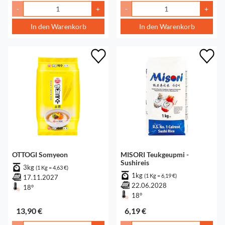
-
+
-
+
In den Warenkorb
In den Warenkorb
OTTOGI Somyeon
MISORI Teukgeupmi -
Sushireis
3kg
(1 Kg = 4,63 €)
1kg
(1 Kg = 6,19 €)
17.11.2027
22.06.2028
18°
18°
13,90 €
6,19 €