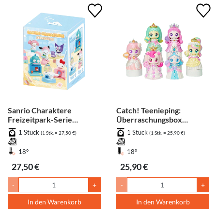
Sanrio Charaktere
Catch! Teenieping:
Freizeitpark-Serie
Überraschungsbox
Überraschungsfigur 1
Juwelen-
1 Stück
1 Stück
(1 Stk. = 27,50 €)
(1 Stk. = 25,90 €)
Stück (zufällig)
Hochzeitsprinzessin 1
Stück (zufällig)
18°
18°
27,50 €
25,90 €
-
+
-
+
In den Warenkorb
In den Warenkorb