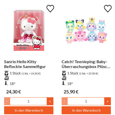
Sanrio Hello Kitty
Catch! Teenieping: Baby-
Beflockte Sammelfigur
Überraschungsbox Plüsch-
Schlüsselanhänger 1 Stück
1 Stück
1 Stück
(1 Stk. = 24,30 €)
(1 Stk. = 25,90 €)
(zufällig)
18°
18°
24,30 €
25,90 €
-
+
-
+
In den Warenkorb
In den Warenkorb