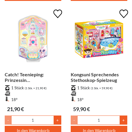
Catch! Teenieping:
Kongsuni Sprechendes
Prinzessin
Stethoskop-Spielzeug
Kkangchongping Häschen-
1 Stück
1 Stück
(1 Stk. = 21,90 €)
(1 Stk. = 59,90 €)
Figur
18°
18°
21,90 €
59,90 €
-
+
-
+
In den Warenkorb
In den Warenkorb