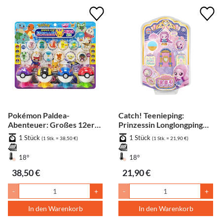
Pokémon Paldea-
Catch! Teenieping:
Abenteuer: Großes 12er-
Prinzessin Longlongping
Figuren-Set Deluxe
Schwan-Figur
1 Stück
1 Stück
(1 Stk. = 38,50 €)
(1 Stk. = 21,90 €)
18°
18°
38,50 €
21,90 €
-
+
-
+
In den Warenkorb
In den Warenkorb