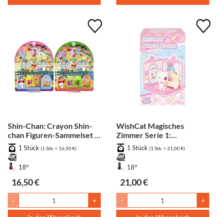
Shin-Chan: Crayon Shin-
WishCat Magisches
chan Figuren-Sammelset 1
Zimmer Serie 1:
Stück (zufällig)
Überraschungsfigur - 8
1 Stück
1 Stück
(1 Stk. = 16,50 €)
(1 Stk. = 21,00 €)
Varianten, 1 Stück
(zufällig)
18°
18°
16,50 €
21,00 €
-
+
-
+