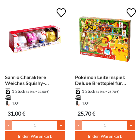
Sanrio Charaktere
Pokémon Leiternspiel:
Weiches Squishy-
Deluxe Brettspiel für
Spielzeug
Kinder
1 Stück
1 Stück
(1 Stk. = 31,00 €)
(1 Stk. = 25,70 €)
18°
18°
31,00 €
25,70 €
-
+
-
+
In den Warenkorb
In den Warenkorb