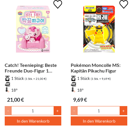
Catch! Teenieping: Beste
Pokémon Moncolle MS:
Freunde Duo-Figur 1
Kapitän Pikachu Figur
Stück (zufällig)
1 Stück
1 Stück
(1 Stk. = 21,00 €)
(1 Stk. = 9,69 €)
18°
18°
21,00 €
9,69 €
-
+
-
+
In den Warenkorb
In den Warenkorb