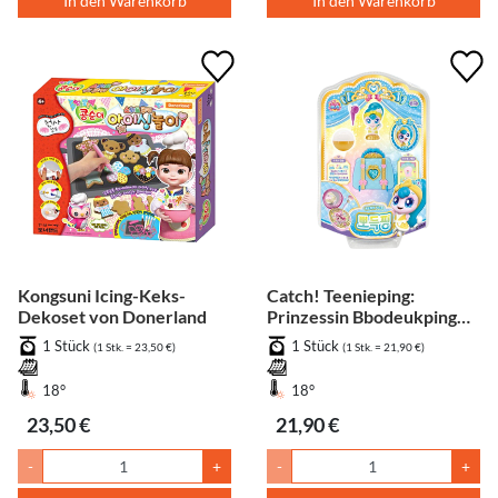
In den Warenkorb
In den Warenkorb
Kongsuni Icing-Keks-
Catch! Teenieping:
Dekoset von Donerland
Prinzessin Bbodeukping
Glanz-Figur
1 Stück
1 Stück
(1 Stk. = 23,50 €)
(1 Stk. = 21,90 €)
18°
18°
23,50 €
21,90 €
-
+
-
+