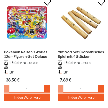
Pokémon Reisen: Großes
Yut Nori Set (Koreanisches
12er-Figuren-Set Deluxe
Spiel mit 4 Stöcken)
1 Stück
1 Stück
(1 Stk. = 38,50 €)
(1 Stk. = 7,89 €)
18°
18°
38,50 €
7,89 €
-
+
-
+
In den Warenkorb
In den Warenkorb