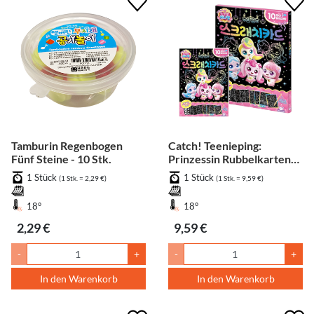
Tamburin Regenbogen
Catch! Teenieping:
Fünf Steine - 10 Stk.
Prinzessin Rubbelkarten
Staffel 6 (1Stk.)
1 Stück
1 Stück
(1 Stk. = 2,29 €)
(1 Stk. = 9,59 €)
18°
18°
2,29 €
9,59 €
-
+
-
+
In den Warenkorb
In den Warenkorb