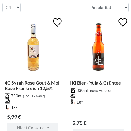
4C Syrah Rose Gout & Moi
IKI Bier - Yuja & Grüntee
Rose Frankreich 12,5%
330ml
(100 ml = 0,83 €)
750ml
(100 ml = 0,80 €)
18°
18°
5,99 €
2,75 €
Nicht für aktuelle