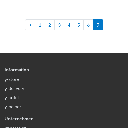
<
1
2
3
4
5
6
7
Information
y-store
y-delivery
y-point
y-helper
Unternehmen
Impressum