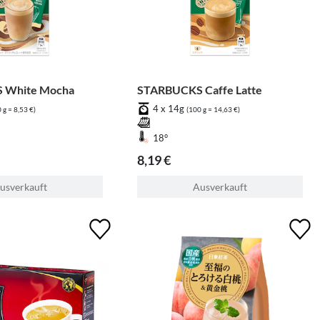
 White Mocha
STARBUCKS Caffe Latte
4 x 14g
 g = 8,53 €)
(100 g = 14,63 €)
18°
8,19 €
usverkauft
Ausverkauft