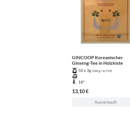
GINCOOP Koreanischer
Ginseng-Tee in Holzkiste
50 x 3g
(100 g = 8,73 €)
18°
13,10 €
Ausverkauft