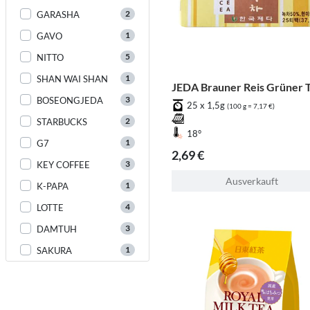
2
GARASHA
1
GAVO
5
NITTO
1
SHAN WAI SHAN
JEDA Brauner Reis Grüner 
3
BOSEONGJEDA
25 x 1,5g
(100 g = 7,17 €)
2
STARBUCKS
18°
1
G7
2,69 €
3
KEY COFFEE
Ausverkauft
1
K-PAPA
4
LOTTE
3
DAMTUH
1
SAKURA