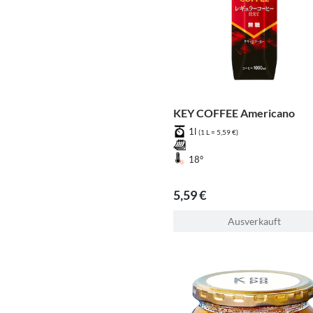
KEY COFFEE Americano
1l
(1 L = 5,59 €)
18°
5,59 €
Ausverkauft