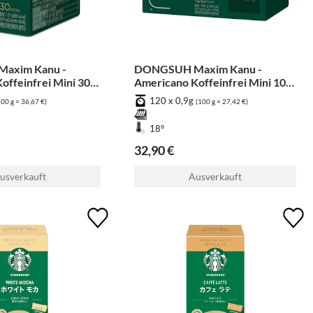
axim Kanu -
DONGSUH Maxim Kanu -
offeinfrei Mini 30
Americano Koffeinfrei Mini 100
er +20 er
120 x 0,9g
100 g = 36,67 €)
(100 g = 27,42 €)
18°
32,90 €
usverkauft
Ausverkauft