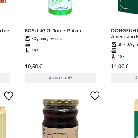
rtee
BOSUNG Grüntee-Pulver
DONGSUH M
Americano K
50g
(100 g = 21,00 €)
er
30 x 0,9g
(
18°
18°
10,50 €
11,00 €
Ausverkauft
A