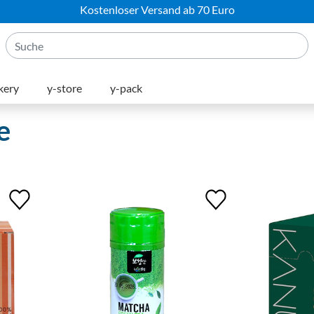
Kostenloser Versand ab 70 Euro
kery
y-store
y-pack
e