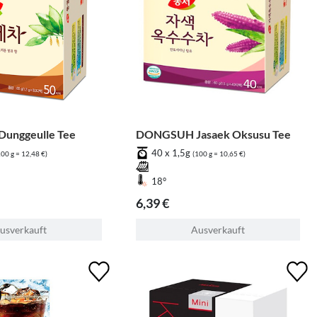
unggeulle Tee
DONGSUH Jasaek Oksusu Tee
40 x 1,5g
100 g = 12,48 €)
(100 g = 10,65 €)
18°
6,39 €
usverkauft
Ausverkauft