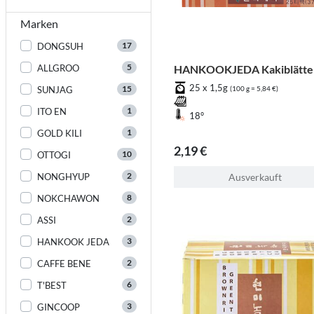
Marken
17
DONGSUH
5
ALLGROO
HANKOOKJEDA Kakiblätte
25 x 1,5g
15
SUNJAG
(100 g = 5,84 €)
1
ITO EN
18°
1
GOLD KILI
2,19 €
10
OTTOGI
2
NONGHYUP
Ausverkauft
8
NOKCHAWON
2
ASSI
3
HANKOOK JEDA
2
CAFFE BENE
6
T'BEST
3
GINCOOP