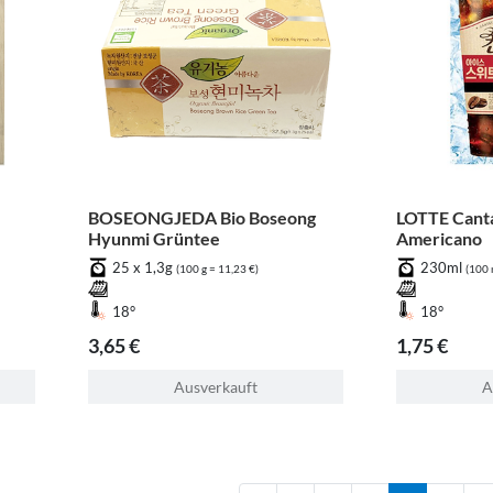
BOSEONGJEDA Bio Boseong
LOTTE Cant
Hyunmi Grüntee
Americano
25 x 1,3g
230ml
(100 g = 11,23 €)
(100 
18°
18°
3,65 €
1,75 €
Ausverkauft
A