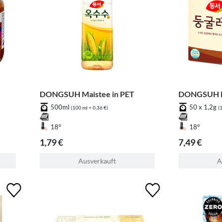
DONGSUH Maistee in PET
DONGSUH D
500ml
50 x 1,2g
(100 ml = 0,36 €)
(
18°
18°
1,79 €
7,49 €
Ausverkauft
A