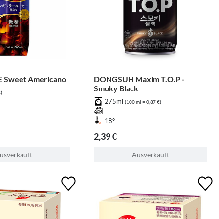
 Sweet Americano
DONGSUH Maxim T.O.P -
Smoky Black
€)
275ml
(100 ml = 0,87 €)
18°
2,39 €
usverkauft
Ausverkauft