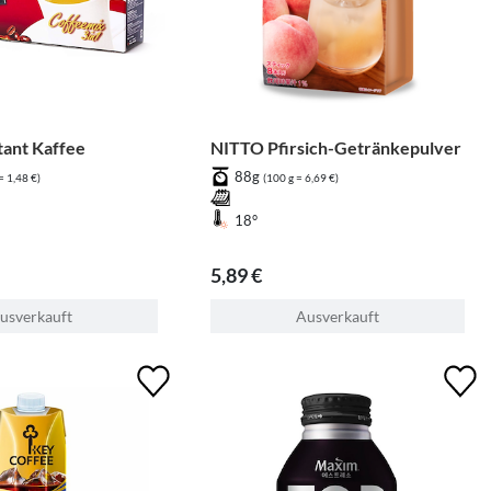
stant Kaffee
NITTO Pfirsich-Getränkepulver
88g
= 1,48 €)
(100 g = 6,69 €)
18°
5,89 €
usverkauft
Ausverkauft