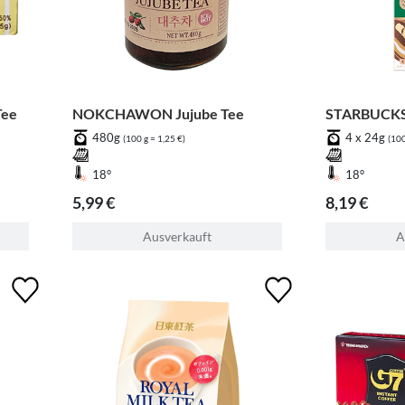
Tee
NOKCHAWON Jujube Tee
STARBUCKS
480g
4 x 24g
(100 g = 1,25 €)
(100
18°
18°
5,99 €
8,19 €
Ausverkauft
A