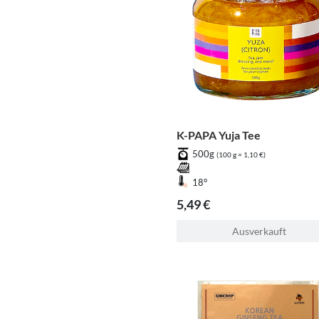
K-PAPA Yuja Tee
500g
(100 g = 1,10 €)
18°
5,49 €
Ausverkauft