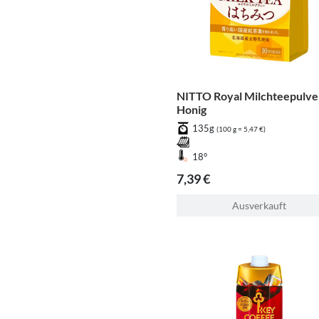
NITTO Royal Milchteepulver
Honig
135g
(100 g = 5,47 €)
18°
7,39 €
Ausverkauft