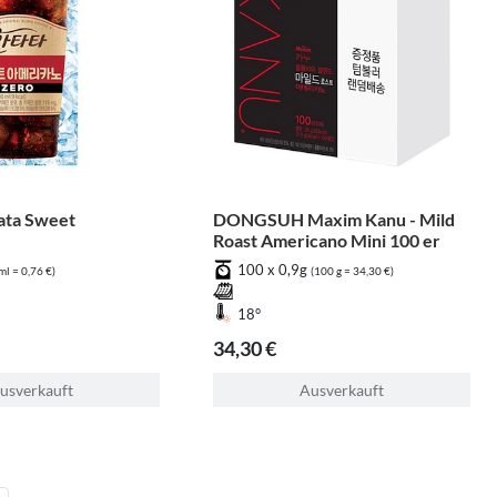
ata Sweet
DONGSUH Maxim Kanu - Mild
Roast Americano Mini 100 er
100 x 0,9g
ml = 0,76 €)
(100 g = 34,30 €)
18°
34,30 €
usverkauft
Ausverkauft