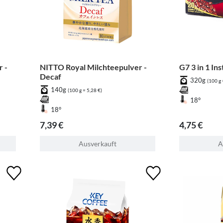
 -
NITTO Royal Milchteepulver -
G7 3 in 1 In
Decaf
320g
(100 g 
140g
(100 g = 5,28 €)
18°
18°
7,39 €
4,75 €
Ausverkauft
A