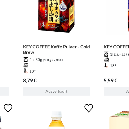
KEY COFFEE Kaffe Pulver - Cold
KEY COFFEE
Brew
1l
(1 L = 5,59 
4 x 30g
(100 g = 7,33 €)
18°
18°
8,79 €
5,59 €
Ausverkauft
A