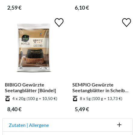
Gemüse [Bündel]
2,59 €
6,10 €
BIBIGO Gewürzte
SEMPIO Gewürzte
Seetangblätter [Bündel]
Seetangblätter in Scheiben
geschnitten [Bündel]
4 x 20g (100 g = 10,50 €)
8 x 5g (100 g = 13,73 €)
8,40 €
5,49 €
Zutaten | Allergene