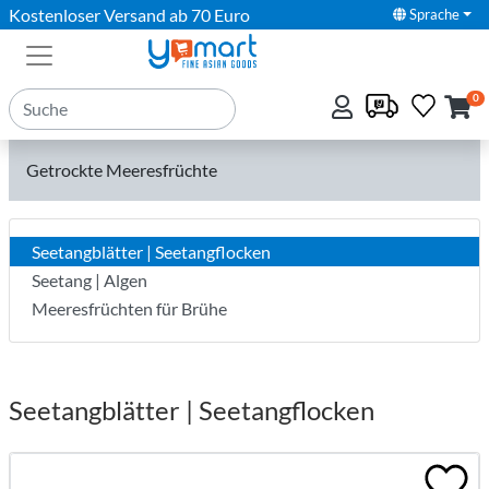
Kostenloser Versand ab 70 Euro
Sprache
0
Getrockte Meeresfrüchte
Seetangblätter | Seetangflocken
Seetang | Algen
Meeresfrüchten für Brühe
Seetangblätter | Seetangflocken