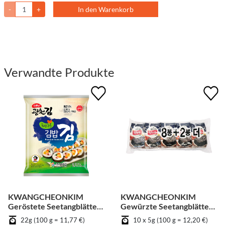
-
+
In den Warenkorb
Verwandte Produkte
KWANGCHEONKIM
KWANGCHEONKIM
Geröstete Seetangblätter
Gewürzte Seetangblätter
für Kimbab
in Scheiben geschnitten -
22g (100 g = 11,77 €)
10 x 5g (100 g = 12,20 €)