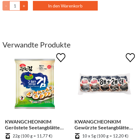
-
+
In den Warenkorb
Verwandte Produkte
KWANGCHEONKIM
KWANGCHEONKIM
Geröstete Seetangblätter
Gewürzte Seetangblätter
für Kimbab
in Scheiben geschnitten -
22g (100 g = 11,77 €)
10 x 5g (100 g = 12,20 €)