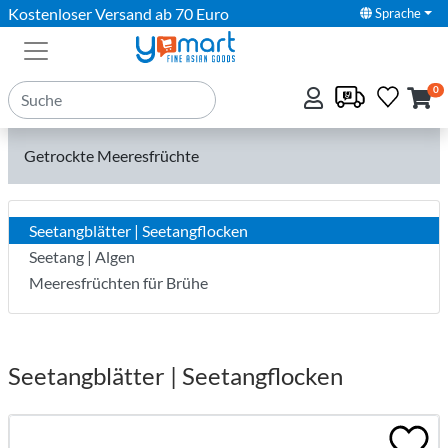
Kostenloser Versand ab 70 Euro
Sprache
0
Getrockte Meeresfrüchte
Seetangblätter | Seetangflocken
Seetang | Algen
Meeresfrüchten für Brühe
Seetangblätter | Seetangflocken