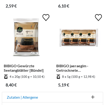
Gemüse [Bündel]
2,59 €
6,10 €
BIBIGO Gewürzte
BIBIGO jaeraegim -
Seetangblätter [Bündel]
Getrocknete
Seetangblätter -
4 x 20g (100 g = 10,50 €)
8 x 5g (100 g = 12,98 €)
Geschnitten [Bündel]
8,40 €
5,19 €
Zutaten | Allergene