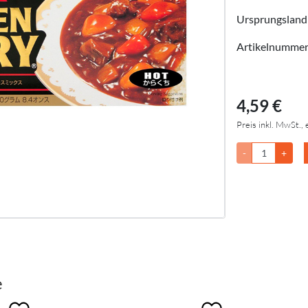
Ursprungsland
Artikelnumme
4,59 €
Preis inkl. MwSt., 
-
+
e