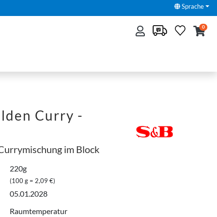
Sprache
0
lden Curry -
Currymischung im Block
220g
(100 g = 2,09 €)
05.01.2028
Raumtemperatur