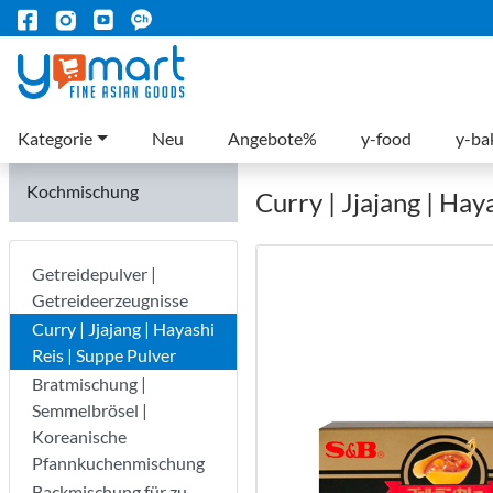
Kategorie
Neu
Angebote%
y-food
y-ba
Kochmischung
Curry | Jjajang | Hay
Getreidepulver |
Getreideerzeugnisse
Curry | Jjajang | Hayashi
Reis | Suppe Pulver
Bratmischung |
Semmelbrösel |
Koreanische
Pfannkuchenmischung
Backmischung für zu