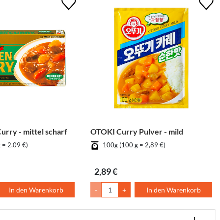
rry - mittel scharf
OTOKI Curry Pulver - mild
 = 2,09 €)
100g (100 g = 2,89 €)
2,89 €
In den Warenkorb
-
+
In den Warenkorb