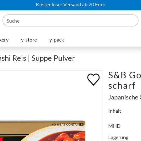
Kostenloser Versand ab 70 Euro
kery
y-store
y-pack
ashi Reis | Suppe Pulver
S&B Go
scharf
Japanische 
Inhalt
MHD
Lagerung