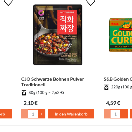
CJO Schwarze Bohnen Pulver
S&B Golden Cu
Traditionell
220g (100 g
80g (100 g = 2,63 €)
2,10 €
4,59 €
orb
-
+
In den Warenkorb
-
+