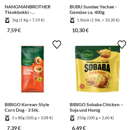
NANGMANBROTHER
BUBU Sundae Yachae -
Tteokbokki -
Gemüse ca. 400g
Weizenkuchen
1kg (1 Kg = 7,59 €)
1 Stück (1 Stk. = 10,30 €)
7,59 €
10,30 €
BIBIGO Korean-Style
BIBIGO Sobaba Chicken –
Corn Dog - 3 Stk.
Soja und Honig
3 x 80g (100 g = 3,08 €)
250g (100 g = 2,60 €)
7,39 €
6,49 €