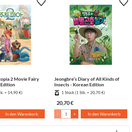
topia 2 Movie Fairy
Jeongbre’s Diary of All Kinds of
 Edition
Insects - Korean Edition
tk. = 14,90 €)
1 Stück (1 Stk. = 20,70 €)
20,70 €
In den Warenkorb
-
+
In den Warenkorb