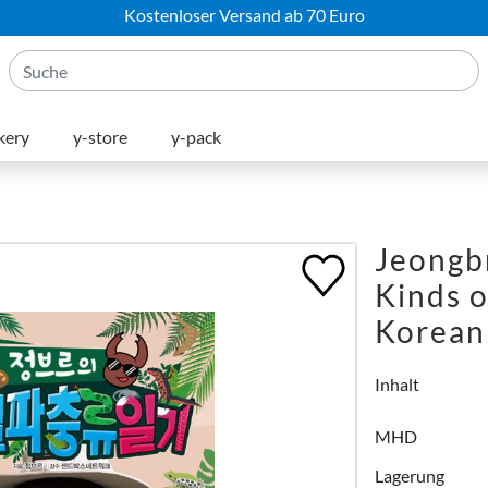
Kostenloser Versand ab 70 Euro
kery
y-store
y-pack
Jeongbr
Kinds o
Korean
Inhalt
MHD
Lagerung