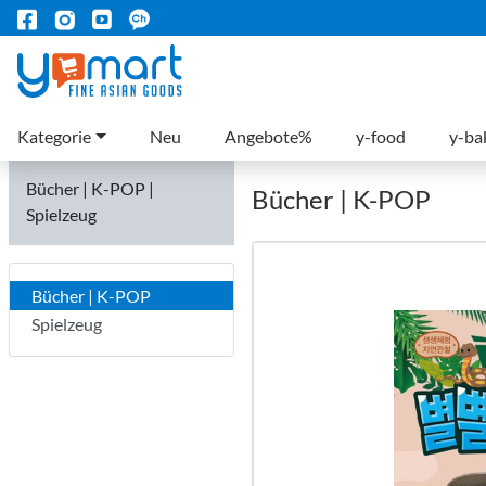
Kategorie
Neu
Angebote%
y-food
y-ba
Bücher | K-POP |
Bücher | K-POP
Spielzeug
Bücher | K-POP
Spielzeug