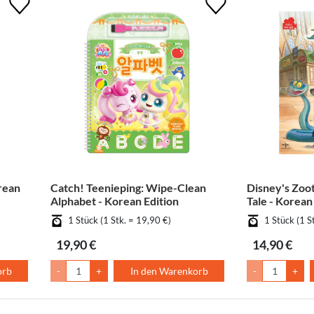
rean
Catch! Teenieping: Wipe-Clean
Disney's Zoo
Alphabet - Korean Edition
Tale - Korean
1 Stück (1 Stk. = 19,90 €)
1 Stück (1 S
19,90 €
14,90 €
orb
-
+
In den Warenkorb
-
+