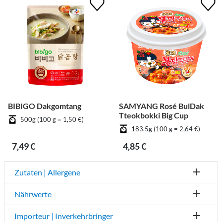
BIBIGO Dakgomtang
SAMYANG Rosé BulDak
Tteokbokki Big Cup
500g (100 g = 1,50 €)
183,5g (100 g = 2,64 €)
7,49 €
4,85 €
Zutaten | Allergene
Nährwerte
Importeur | Inverkehrbringer