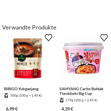
Verwandte Produkte
BIBIGO Yukgaejang
SAMYANG Carbo Buldak
Tteokboki Big Cup
500g (100 g = 1,40 €)
179g (100 g = 2,45 €)
6,99 €
4,39 €