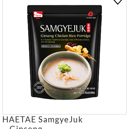
HAETAE SamgyeJuk
– Ginseng-