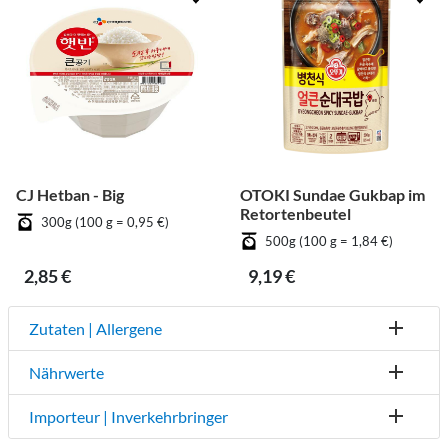
CJ Hetban - Big
OTOKI Sundae Gukbap im
Retortenbeutel
300g (100 g = 0,95 €)
500g (100 g = 1,84 €)
2,85 €
9,19 €
Zutaten | Allergene
Nährwerte
Importeur | Inverkehrbringer