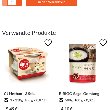
-
+
In den Warenkorb
Verwandte Produkte
CJ Hetban - 3 Stk.
BIBIGO Sagol Gomtang
3 x 210g (100 g = 0,87 €)
500g (100 g = 0,82 €)
5,49 €
4,10 €