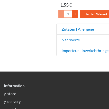
1,55 €
-
+
In den Warenk
Zutaten | Allergene
Nährwerte
Importeur | Inverkehrbringe
Information
y-store
y-delivery