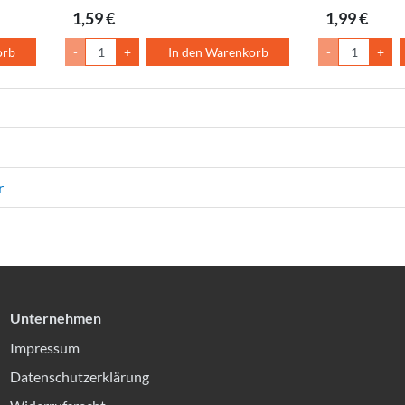
1,59 €
1,99 €
orb
-
+
In den Warenkorb
-
+
r
Unternehmen
Impressum
Datenschutzerklärung