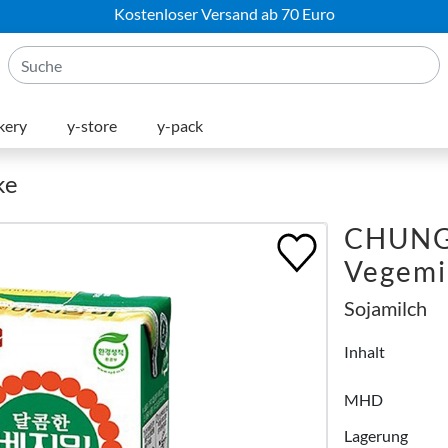
Kostenloser Versand ab 70 Euro
kery
y-store
y-pack
ke
CHUNG
Vegemil
Sojamilch
Inhalt
MHD
Lagerung