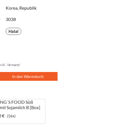
Korea, Republik
r
3038
Halal
exkl. Versand
In den Warenkorb
NG`S FOOD Süß
mil Sojamilch B [Box]
0 €
(16x)