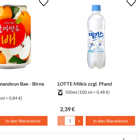
andeun Bae - Birne
LOTTE Milkis zzgl. Pfand
500ml (100 ml = 0,48 €)
ml = 0,84 €)
2,39 €
In den Warenkorb
-
+
In den Warenkorb