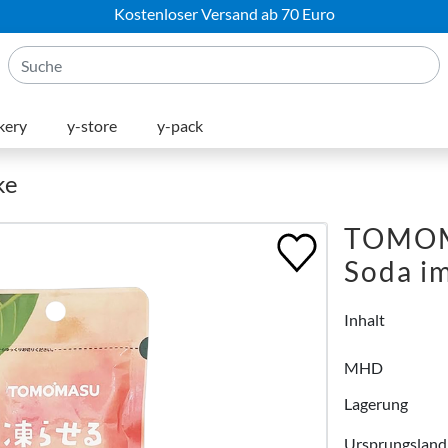
Kostenloser Versand ab 70 Euro
kery
y-store
y-pack
ke
TOMOMA
Soda i
Inhalt
MHD
Lagerung
Ursprungsland