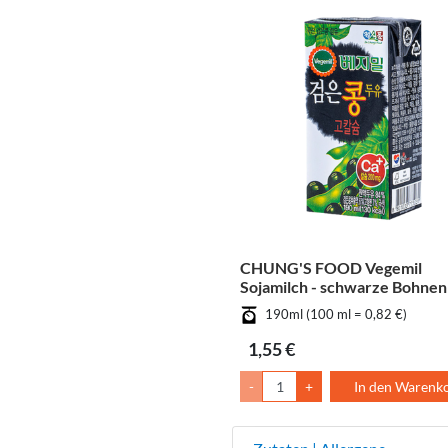
CHUNG'S FOOD Vegemil
Sojamilch - schwarze Bohnen
190ml (100 ml = 0,82 €)
1,55 €
-
+
In den Warenk