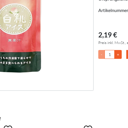
Artikelnumme
2,19 €
Preis inkl. MwSt., 
-
+
e