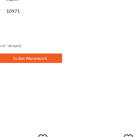
r
10971
exkl. Versand
In den Warenkorb