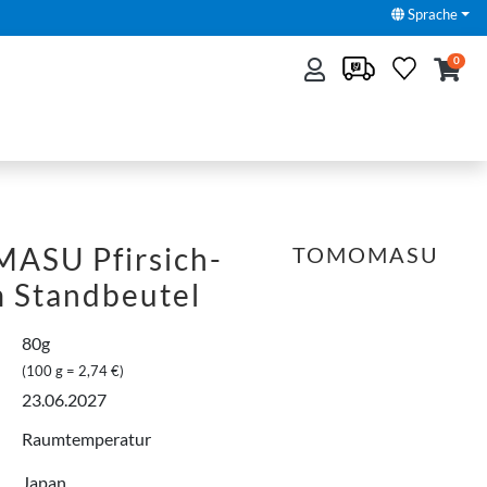
Sprache
0
SU Pfirsich-
TOMOMASU
m Standbeutel
80g
(100 g = 2,74 €)
23.06.2027
Raumtemperatur
Japan