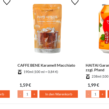
CAFFE BENE Karamell Macchiato
HAITAI Garam
zzgl. Pfand
190ml (100 ml = 0,84 €)
238ml (100 
1,59 €
1,99 €
orb
-
+
In den Warenkorb
-
+