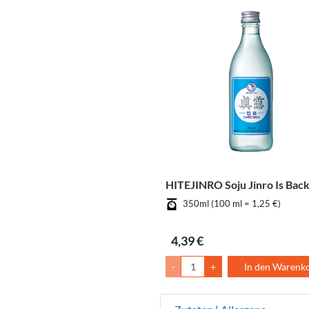
HITEJINRO Soju Jinro Is Bac
350ml (100 ml = 1,25 €)
4,39 €
-
+
In den Warenk