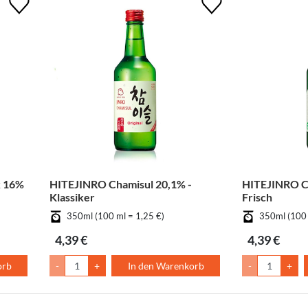
k 16%
HITEJINRO Chamisul 20,1% -
HITEJINRO Ch
Klassiker
Frisch
350ml (100 ml = 1,25 €)
350ml (100 
4,39 €
4,39 €
orb
-
+
In den Warenkorb
-
+