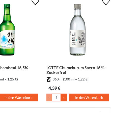
amiseul 16,5% -
LOTTE Chumchurum Saero 16 % -
Zuckerfrei
ml = 1,25 €)
360ml (100 ml = 1,22 €)
4,39 €
In den Warenkorb
-
+
In den Warenkorb