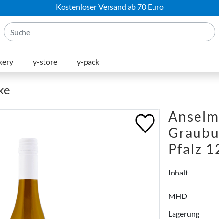
Kostenloser Versand ab 70 Euro
kery
y-store
y-pack
ke
Anselm
Graubu
Pfalz 
Inhalt
MHD
Lagerung