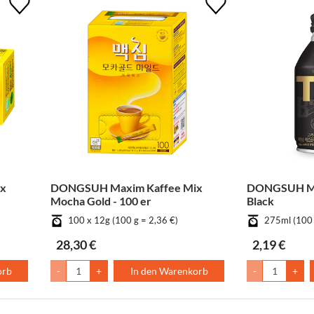
x
DONGSUH Maxim Kaffee Mix
DONGSUH Max
Mocha Gold - 100 er
Black
100 x 12g (100 g = 2,36 €)
275ml (100 
28,30 €
2,19 €
orb
-
+
In den Warenkorb
-
+