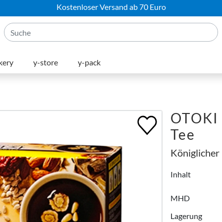
Kostenloser Versand ab 70 Euro
kery
y-store
y-pack
OTOKI 
Tee
Königlicher
Inhalt
MHD
Lagerung