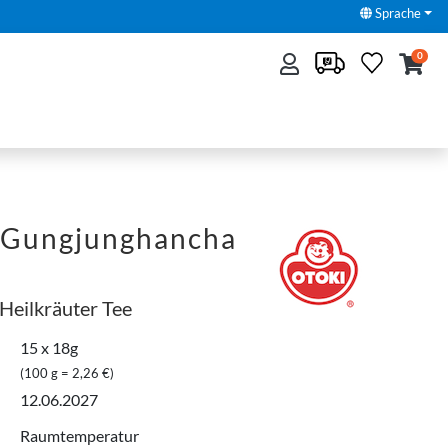
Sprache
0
Gungjunghancha
 Heilkräuter Tee
15 x 18g
(100 g = 2,26 €)
12.06.2027
Raumtemperatur