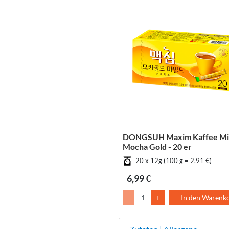
DONGSUH Maxim Kaffee Mi
Mocha Gold - 20 er
20 x 12g (100 g = 2,91 €)
6,99 €
-
+
In den Warenk