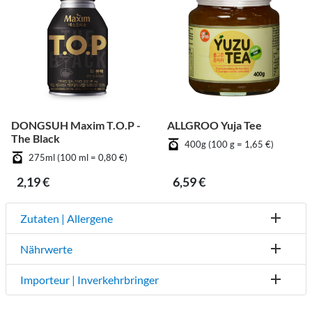
DONGSUH Maxim T.O.P -
ALLGROO Yuja Tee
The Black
400g (100 g = 1,65 €)
275ml (100 ml = 0,80 €)
2,19 €
6,59 €
Zutaten | Allergene
Nährwerte
Importeur | Inverkehrbringer