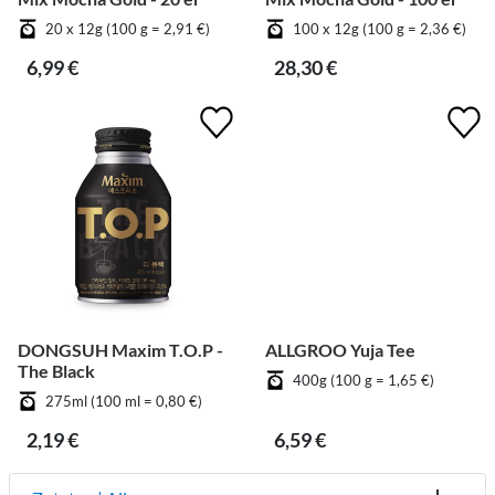
20 x 12g (100 g = 2,91 €)
100 x 12g (100 g = 2,36 €)
6,99 €
28,30 €
DONGSUH Maxim T.O.P -
ALLGROO Yuja Tee
The Black
400g (100 g = 1,65 €)
275ml (100 ml = 0,80 €)
2,19 €
6,59 €