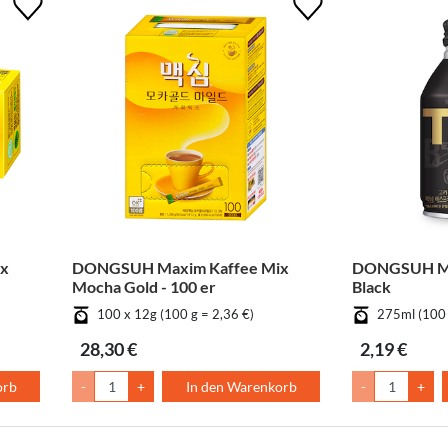
x
DONGSUH Maxim Kaffee Mix
DONGSUH Max
Mocha Gold - 100 er
Black
100 x 12g (100 g = 2,36 €)
275ml (100 
28,30 €
2,19 €
orb
-
+
In den Warenkorb
-
+