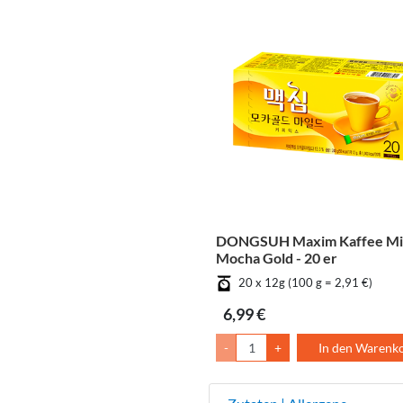
DONGSUH Maxim Kaffee Mi
Mocha Gold - 20 er
20 x 12g (100 g = 2,91 €)
6,99 €
-
+
In den Warenk