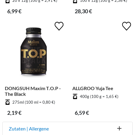
20 x 12g (100 g = 2,91 €)
100 x 12g (100 g = 2,36 €)
6,99 €
28,30 €
DONGSUH Maxim T.O.P -
ALLGROO Yuja Tee
The Black
400g (100 g = 1,65 €)
275ml (100 ml = 0,80 €)
2,19 €
6,59 €
Zutaten | Allergene