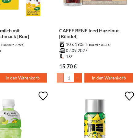
ilch mit
CAFFE BENE Iced Hazelnut
chmack [Box]
[Bündel]
l
10 x 190ml
(100 ml = 0,75 €)
(100 ml = 0,83 €)
6
02.09.2027
18°
15,70 €
In den Warenkorb
-
+
In den Warenkorb