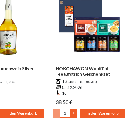
umenwein Silver
NOKCHAWON Wohlfühl
Teeaufstrich Geschenkset
1 Stück
ml = 0,86 €)
(1 Stk. = 38,50 €)
05.12.2026
18°
38,50 €
In den Warenkorb
-
+
In den Warenkorb