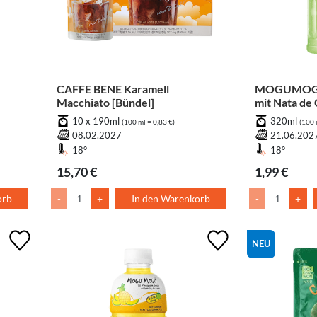
CAFFE BENE Karamell
MOGUMOGU
Macchiato [Bündel]
mit Nata de 
10 x 190ml
320ml
(100 ml = 0,83 €)
(100 
08.02.2027
21.06.202
18°
18°
15,70 €
1,99 €
orb
-
+
In den Warenkorb
-
+
NEU