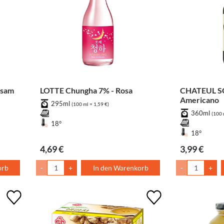
sam
LOTTE Chungha 7% - Rosa
CHATEUL S
Americano
295ml
(100 ml = 1,59 €)
360ml
(100 
18°
18°
4,69 €
3,99 €
orb
-
+
In den Warenkorb
-
+