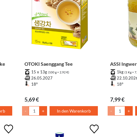
ake
OTOKI Saenggang Tee
ASSI Ingwer
15 x 13g
1kg
(100 g = 2,92 €)
(1 Kg = 7
26.05.2027
22.10.202
18°
18°
5,69 €
7,99 €
orb
-
+
In den Warenkorb
-
+