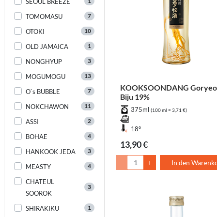
1
SEOUL BREEZE
7
TOMOMASU
10
OTOKI
1
OLD JAMAICA
3
NONGHYUP
13
MOGUMOGU
KOOKSOONDANG Goryeo
7
O`s BUBBLE
Biju 19%
11
NOKCHAWON
375ml
(100 ml = 3,71 €)
2
ASSI
18°
4
BOHAE
13,90 €
3
HANKOOK JEDA
-
+
In den Warenk
4
MEASTY
CHATEUL
3
SOOROK
1
SHIRAKIKU