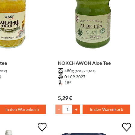
tee
NOKCHAWON Aloe Tee
480g
,99 €)
(100 g = 1,10 €)
6
01.09.2027
18°
5,29 €
In den Warenkorb
-
+
In den Warenkorb