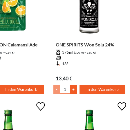
 Calamansi Ade
ONE SPIRITS Won Soju 24%
375ml
ml = 0,94 €)
(100 ml = 3,57 €)
8
18°
13,40 €
In den Warenkorb
-
+
In den Warenkorb