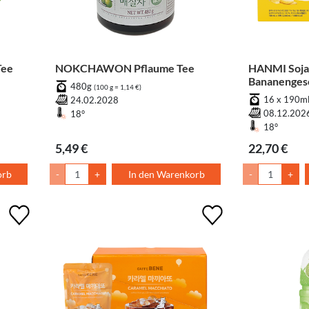
Tee
NOKCHAWON Pflaume Tee
HANMI Sojam
Bananenges
480g
(100 g = 1,14 €)
16 x 190m
24.02.2028
08.12.202
18°
18°
5,49 €
22,70 €
orb
-
+
In den Warenkorb
-
+