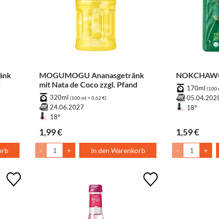
änk
MOGUMOGU Ananasgetränk
NOKCHAWON
d
mit Nata de Coco zzgl. Pfand
170ml
(100 
320ml
05.04.202
(100 ml = 0,62 €)
24.06.2027
18°
18°
1,99 €
1,59 €
orb
-
+
In den Warenkorb
-
+