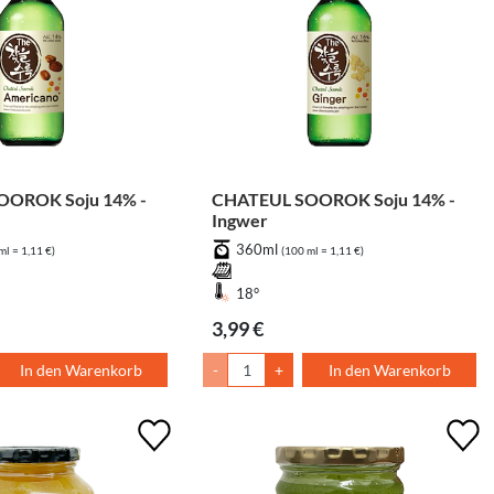
OOROK Soju 14% -
CHATEUL SOOROK Soju 14% -
Ingwer
360ml
ml = 1,11 €)
(100 ml = 1,11 €)
18°
3,99 €
In den Warenkorb
-
+
In den Warenkorb