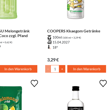
 Melongetränk
COOPERS Kkaegom Getränke
Coco zzgl. Pfand
100ml
(100 ml = 3,29 €)
15.04.2027
ml = 0,62 €)
7
18°
3,29 €
In den Warenkorb
-
+
In den Warenkorb