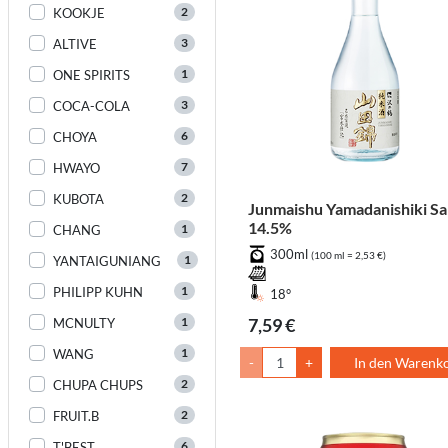
2
KOOKJE
3
ALTIVE
1
ONE SPIRITS
3
COCA-COLA
6
CHOYA
7
HWAYO
2
KUBOTA
Junmaishu Yamadanishiki S
14.5%
1
CHANG
300ml
(100 ml = 2,53 €)
1
YANTAIGUNIANG
1
PHILIPP KUHN
18°
1
7,59 €
MCNULTY
1
WANG
-
+
In den Warenk
2
CHUPA CHUPS
2
FRUIT.B
6
T'BEST