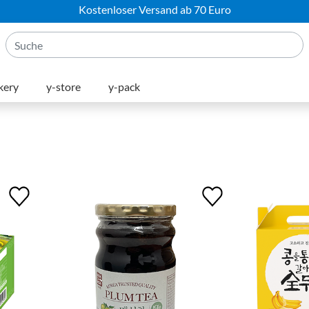
Kostenloser Versand ab 70 Euro
kery
y-store
y-pack