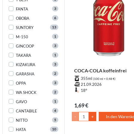
3
FANTA
6
OBOBA
13
SUNTORY
1
M-150
3
GINCOOP
1
TAKARA
3
KIZAKURA
COCA-COLA koffeinfrei
2
GARASHA
355ml
(100 ml = 0,48 €)
3
OPPA
21.09.2026
18°
2
WA SHOCK
1
GAVO
1,69 €
4
CANTABILE
-
+
In den Warenk
5
NITTO
10
HATA