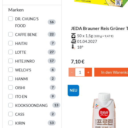
Marken
DR. CHUNG'S
16
FOOD
JEDA Brauner Reis Grüner 
22
CAFFE BENE
50 x 1,5g
(100 g = 9,47 €)
01.04.2027
7
HAITAI
18°
27
LOTTE
7,10 €
17
HITEJINRO
6
WELCH'S
-
+
In den Warenk
2
HANMI
7
OISHI
NEU
9
ITO EN
13
KOOKSOONDANG
2
CASS
13
KIRIN