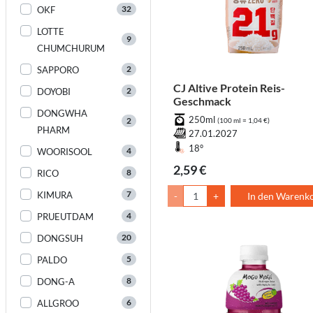
32
OKF
LOTTE
9
CHUMCHURUM
2
SAPPORO
CJ Altive Protein Reis-
2
DOYOBI
Geschmack
DONGWHA
250ml
2
(100 ml = 1,04 €)
PHARM
27.01.2027
18°
4
WOORISOOL
2,59 €
8
RICO
7
KIMURA
-
+
In den Warenk
4
PRUEUTDAM
20
DONGSUH
5
PALDO
8
DONG-A
6
ALLGROO