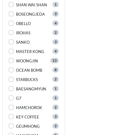
1
SHAN WAI SHAN
3
BOSEONGJEDA
4
OBELLO
2
IROHAS
3
SANKO
4
MASTER KONG
13
WOONGJIN
8
OCEAN BOMB
2
STARBUCKS
1
BAESANGMYUN
1
G7
2
HAMCHOROK
3
KEY COFFEE
2
GEUMHONG