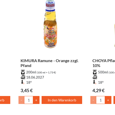
KIMURA Ramune - Orange zzgl.
CHOYA Pfla
Pfand
10%
200ml
500ml
(100 ml = 1,73 €)
(100 
18.06.2027
18°
18°
3,45 €
4,29 €
orb
-
+
In den Warenkorb
-
+