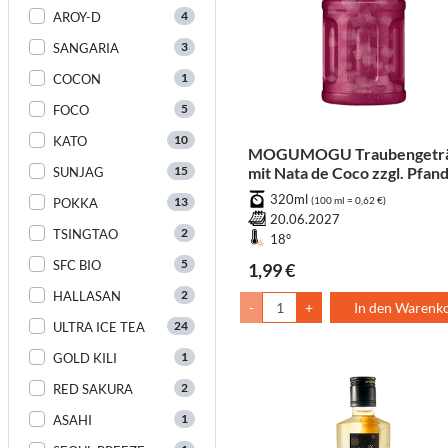
4
AROY-D
3
SANGARIA
1
COCON
5
FOCO
10
KATO
MOGUMOGU Traubengetr
15
mit Nata de Coco zzgl. Pfan
SUNJAG
320ml
13
(100 ml = 0,62 €)
POKKA
20.06.2027
2
TSINGTAO
18°
5
SFC BIO
1,99 €
2
HALLASAN
-
+
In den Warenk
24
ULTRA ICE TEA
1
GOLD KILI
2
RED SAKURA
1
ASAHI