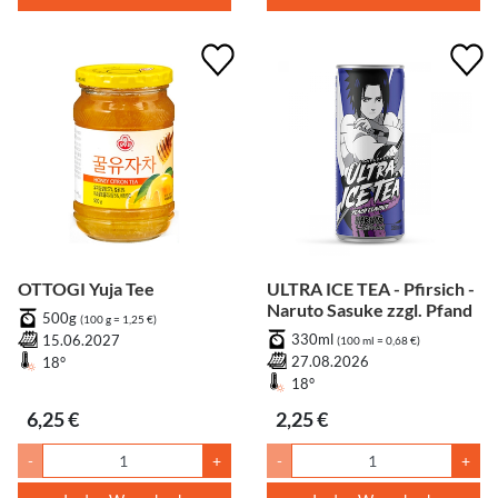
OTTOGI Yuja Tee
ULTRA ICE TEA - Pfirsich -
Naruto Sasuke zzgl. Pfand
500g
(100 g = 1,25 €)
330ml
15.06.2027
(100 ml = 0,68 €)
27.08.2026
18°
18°
6,25 €
2,25 €
-
+
-
+