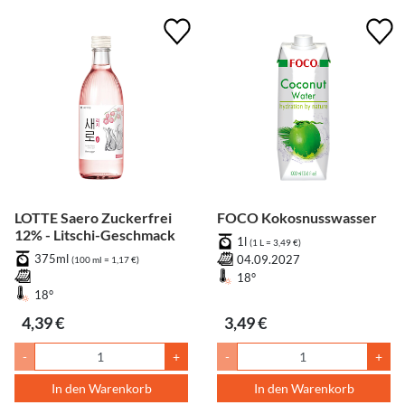
LOTTE Saero Zuckerfrei
FOCO Kokosnusswasser
12% - Litschi-Geschmack
1l
(1 L = 3,49 €)
375ml
04.09.2027
(100 ml = 1,17 €)
18°
18°
4,39 €
3,49 €
-
+
-
+
In den Warenkorb
In den Warenkorb