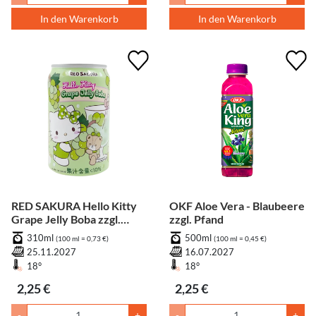
In den Warenkorb
In den Warenkorb
RED SAKURA Hello Kitty
OKF Aloe Vera - Blaubeere
Grape Jelly Boba zzgl.
zzgl. Pfand
Pfand
310ml
500ml
(100 ml = 0,73 €)
(100 ml = 0,45 €)
25.11.2027
16.07.2027
18°
18°
2,25 €
2,25 €
-
+
-
+