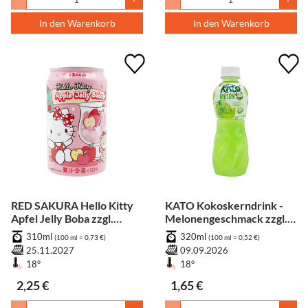
In den Warenkorb
In den Warenkorb
RED SAKURA Hello Kitty
KATO Kokoskerndrink -
Apfel Jelly Boba zzgl.
Melonengeschmack zzgl.
Pfand
Pfand
310ml
320ml
(100 ml = 0,73 €)
(100 ml = 0,52 €)
25.11.2027
09.09.2026
18°
18°
2,25 €
1,65 €