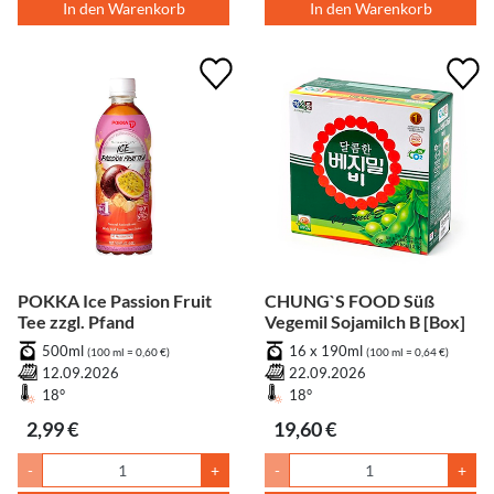
In den Warenkorb
In den Warenkorb
POKKA Ice Passion Fruit
CHUNG`S FOOD Süß
Tee zzgl. Pfand
Vegemil Sojamilch B [Box]
500ml
16 x 190ml
(100 ml = 0,60 €)
(100 ml = 0,64 €)
12.09.2026
22.09.2026
18°
18°
2,99 €
19,60 €
-
+
-
+