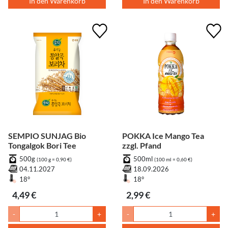
In den Warenkorb
In den Warenkorb
SEMPIO SUNJAG Bio
POKKA Ice Mango Tea
Tongalgok Bori Tee
zzgl. Pfand
500g
500ml
(100 g = 0,90 €)
(100 ml = 0,60 €)
04.11.2027
18.09.2026
18°
18°
4,49 €
2,99 €
-
+
-
+