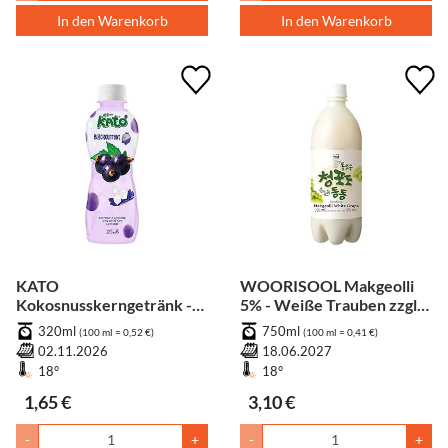
In den Warenkorb
In den Warenkorb
KATO
WOORISOOL Makgeolli
Kokosnusskerngetränk -
5% - Weiße Trauben zzgl.
schwarze Johannisbeere
Pfand
320ml
750ml
(100 ml = 0,52 €)
(100 ml = 0,41 €)
Geschmack zzgl. Pfand
02.11.2026
18.06.2027
18°
18°
1,65 €
3,10 €
-
+
-
+