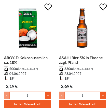
AROY-D Kokosnussmilch
ASAHI Bier 5% in Flasche
ca. 18%
zzgl. Pfand
500ml
330ml
(100 ml = 0,44 €)
(100 ml = 0,82 €)
04.06.2027
23.04.2027
18°
18°
2,19 €
2,69 €
-
+
-
+
In den Warenkorb
In den Warenkorb