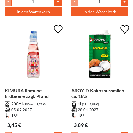
-
+
-
+
In den Warenkorb
In den Warenkorb
KIMURA Ramune -
AROY-D Kokosnussmilch
Erdbeere zzgl. Pfand
ca. 18%
200ml
1l
(100 ml = 1,73 €)
(1 L = 3,89 €)
05.09.2027
28.01.2027
18°
18°
3,45 €
3,89 €