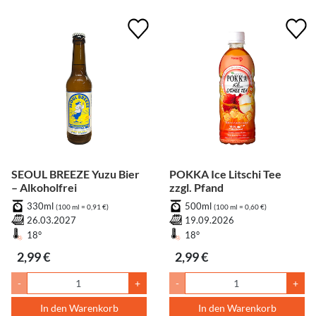
SEOUL BREEZE Yuzu Bier
POKKA Ice Litschi Tee
– Alkoholfrei
zzgl. Pfand
330ml
500ml
(100 ml = 0,91 €)
(100 ml = 0,60 €)
26.03.2027
19.09.2026
18°
18°
2,99 €
2,99 €
-
+
-
+
In den Warenkorb
In den Warenkorb