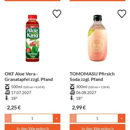
OKF Aloe Vera -
TOMOMASU Pfirsich
Granatapfel zzgl. Pfand
Soda zzgl. Pfand
500ml
300ml
(100 ml = 0,45 €)
(100 ml = 1,00 €)
17.07.2027
06.08.2027
18°
18°
2,25 €
2,99 €
-
+
-
+
In den Warenkorb
In den Warenkorb