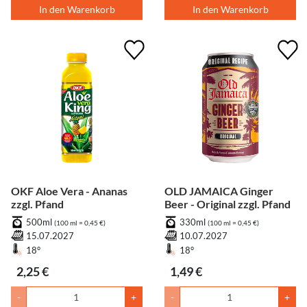
In den Warenkorb
In den Warenkorb
OKF Aloe Vera - Ananas
OLD JAMAICA Ginger
zzgl. Pfand
Beer - Original zzgl. Pfand
500ml
330ml
(100 ml = 0,45 €)
(100 ml = 0,45 €)
15.07.2027
10.07.2027
18°
18°
2,25 €
1,49 €
-
+
-
+