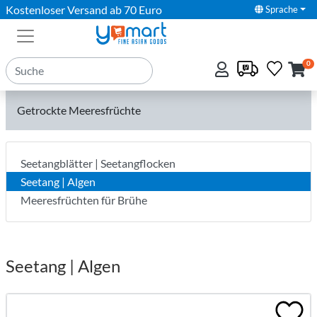
Kostenloser Versand ab 70 Euro
Sprache
0
Getrockte Meeresfrüchte
Seetangblätter | Seetangflocken
Seetang | Algen
Meeresfrüchten für Brühe
Seetang | Algen