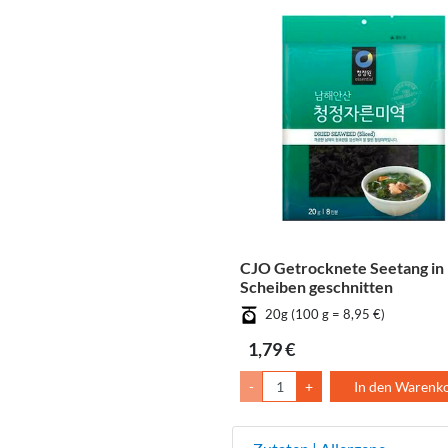
CJO Getrocknete Seetang in
Scheiben geschnitten
20g (100 g = 8,95 €)
1,79 €
-
+
In den Warenk