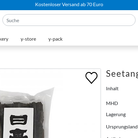
Kostenloser Versand ab 70 Euro
kery
y-store
y-pack
Seetan
Inhalt
MHD
Lagerung
Ursprungsland