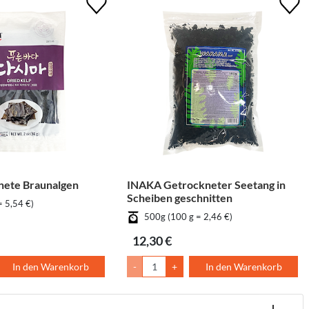
nete Braunalgen
INAKA Getrockneter Seetang in
Scheiben geschnitten
= 5,54 €)
500g (100 g = 2,46 €)
12,30 €
In den Warenkorb
-
+
In den Warenkorb