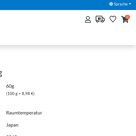
Sprache
0
g
60g
(100 g = 8,98 €)
Raumtemperatur
Japan