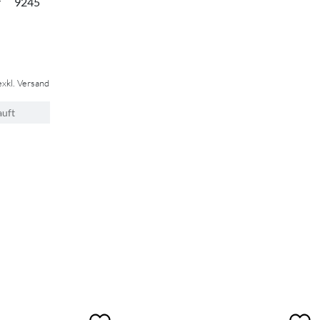
r
9245
exkl. Versand
auft