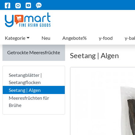
Kategorie
Neu
Angebote%
y-food
y-ba
Getrockte Meeresfrüchte
Seetang | Algen
Seetangblätter |
Seetangflocken
Seetang | Algen
Meeresfrüchten für
Brühe