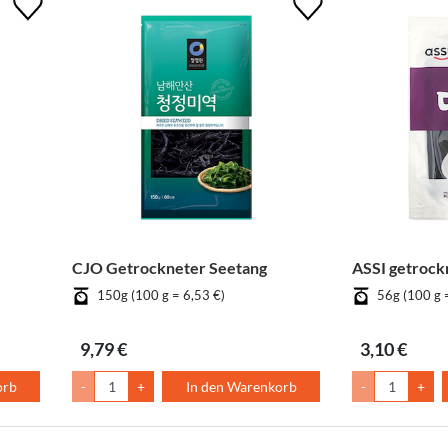
CJO Getrockneter Seetang
ASSI getrock
150g (100 g = 6,53 €)
56g (100 g 
9,79 €
3,10 €
orb
-
+
In den Warenkorb
-
+