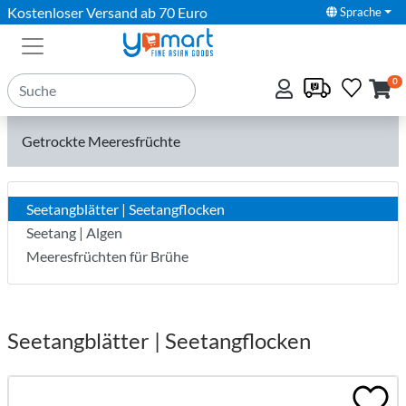
Kostenloser Versand ab 70 Euro
Sprache
0
Getrockte Meeresfrüchte
Seetangblätter | Seetangflocken
Seetang | Algen
Meeresfrüchten für Brühe
Seetangblätter | Seetangflocken