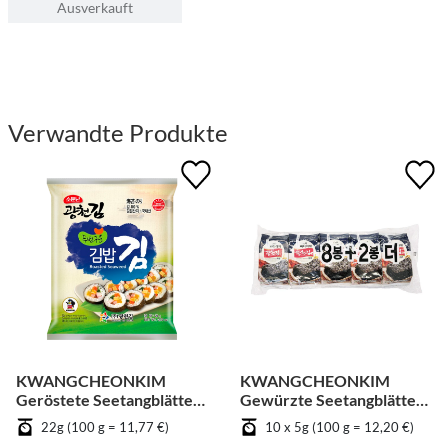
Ausverkauft
Verwandte Produkte
KWANGCHEONKIM
KWANGCHEONKIM
Geröstete Seetangblätter
Gewürzte Seetangblätter
für Kimbab
in Scheiben geschnitten -
22g (100 g = 11,77 €)
10 x 5g (100 g = 12,20 €)
Gemüse [Bündel]