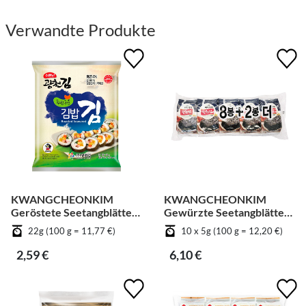
Verwandte Produkte
KWANGCHEONKIM
KWANGCHEONKIM
Geröstete Seetangblätter
Gewürzte Seetangblätter
für Kimbab
in Scheiben geschnitten -
22g (100 g = 11,77 €)
10 x 5g (100 g = 12,20 €)
Gemüse [Bündel]
2,59 €
6,10 €