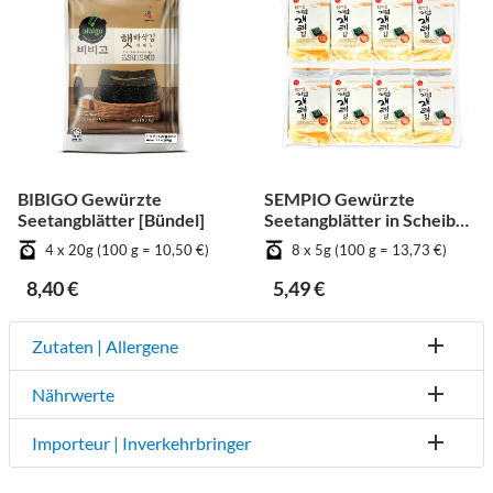
BIBIGO Gewürzte
SEMPIO Gewürzte
Seetangblätter [Bündel]
Seetangblätter in Scheiben
geschnitten [Bündel]
4 x 20g (100 g = 10,50 €)
8 x 5g (100 g = 13,73 €)
8,40 €
5,49 €
Zutaten | Allergene
Nährwerte
Importeur | Inverkehrbringer