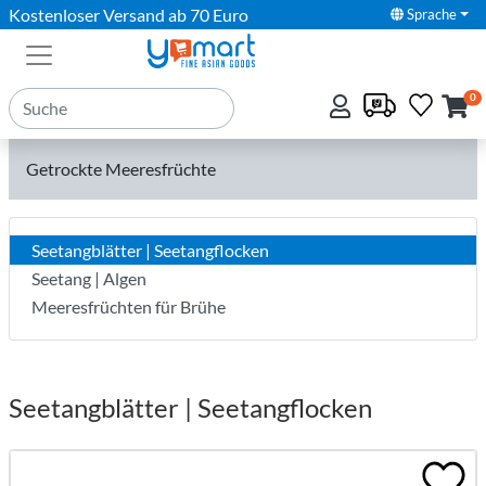
Kostenloser Versand ab 70 Euro
Sprache
0
Getrockte Meeresfrüchte
Seetangblätter | Seetangflocken
Seetang | Algen
Meeresfrüchten für Brühe
Seetangblätter | Seetangflocken