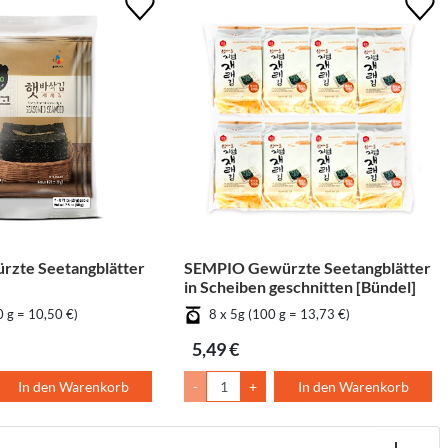
rzte Seetangblätter
SEMPIO Gewürzte Seetangblätter
in Scheiben geschnitten [Bündel]
0 g = 10,50 €)
8 x 5g (100 g = 13,73 €)
5,49 €
In den Warenkorb
-
+
In den Warenkorb