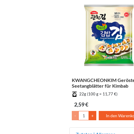
KWANGCHEONKIM Geröste
Seetangblätter für Kimbab
22g (100 g = 11,77 €)
2,59 €
-
+
In den Warenk