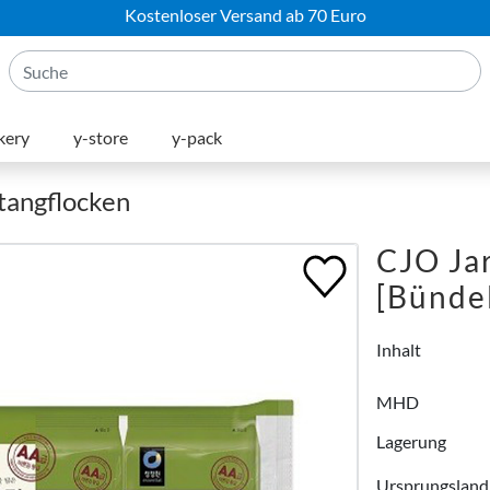
Kostenloser Versand ab 70 Euro
kery
y-store
y-pack
etangflocken
CJO Jar
[Bünde
Inhalt
MHD
Lagerung
Ursprungsland