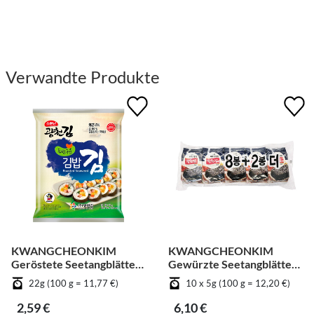
Verwandte Produkte
KWANGCHEONKIM
KWANGCHEONKIM
Geröstete Seetangblätter
Gewürzte Seetangblätter
für Kimbab
in Scheiben geschnitten -
22g (100 g = 11,77 €)
10 x 5g (100 g = 12,20 €)
Gemüse [Bündel]
2,59 €
6,10 €