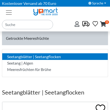
Kostenloser Versand ab 70 Euro
Sprache
0
Getrockte Meeresfrüchte
Seetangblätter | Seetangflocken
Seetang | Algen
Meeresfrüchten für Brühe
Seetangblätter | Seetangflocken