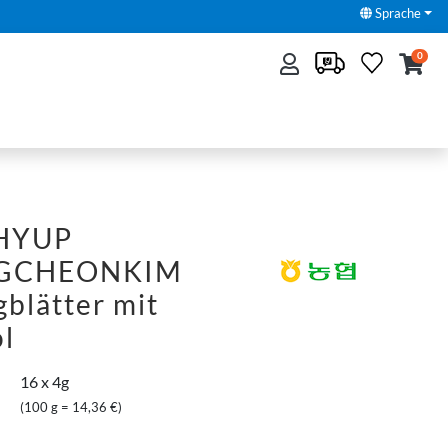
Sprache
0
HYUP
GCHEONKIM
blätter mit
öl
16 x 4g
(100 g = 14,36 €)