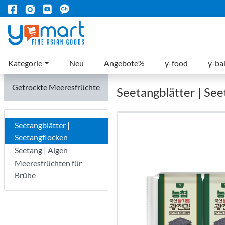
Kategorie
Neu
Angebote%
y-food
y-ba
Getrockte Meeresfrüchte
Seetangblätter | Se
Seetangblätter |
Seetangflocken
Seetang | Algen
Meeresfrüchten für
Brühe