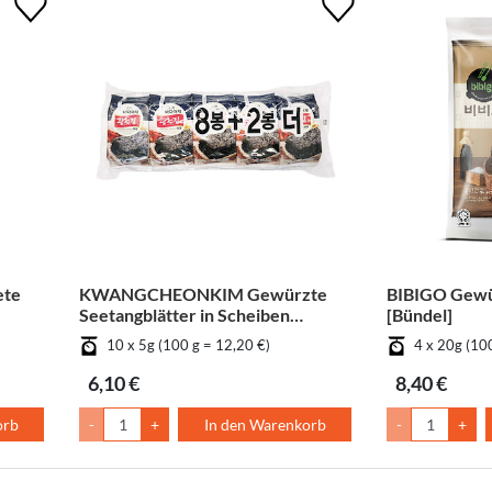
te
KWANGCHEONKIM Gewürzte
BIBIGO Gewü
Seetangblätter in Scheiben
[Bündel]
geschnitten - Gemüse [Bündel]
10 x 5g (100 g = 12,20 €)
4 x 20g (10
6,10 €
8,40 €
orb
-
+
In den Warenkorb
-
+