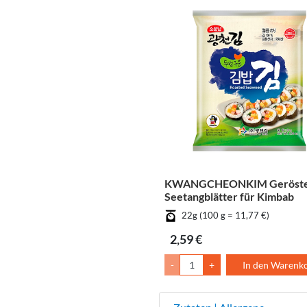
KWANGCHEONKIM Geröste
Seetangblätter für Kimbab
22g (100 g = 11,77 €)
2,59 €
-
+
In den Warenk