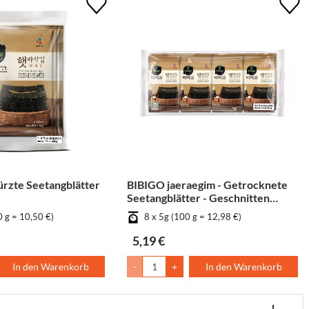
rzte Seetangblätter
BIBIGO jaeraegim - Getrocknete
Seetangblätter - Geschnitten
[Bündel]
0 g = 10,50 €)
8 x 5g (100 g = 12,98 €)
5,19 €
In den Warenkorb
-
+
In den Warenkorb