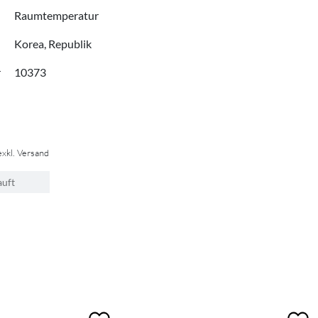
Raumtemperatur
Korea, Republik
r
10373
exkl. Versand
auft