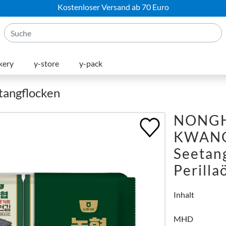
Kostenloser Versand ab 70 Euro
kery
y-store
y-pack
etangflocken
NONG
KWAN
Seetang
Perilla
Inhalt
MHD